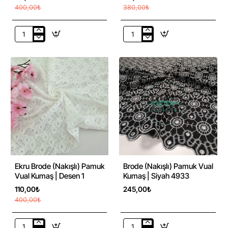
400,00₺
380,00₺
Ekru
Ekru
Brode
Brode
(Nakışlı)
(Nakışlı)
Pamuk
Pamuk
Vual
Vual
Kumaş
Kumaş
|
|
Desen
Desen
4
3
-73%
Ekru Brode (Nakışlı) Pamuk
Brode (Nakışlı) Pamuk Vual
Vual Kumaş | Desen 1
Kumaş | Siyah 4933
110,00₺
245,00₺
400,00₺