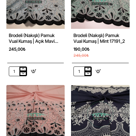
-22%
Brodeli (Nakışlı) Pamuk
Brodeli (Nakışlı) Pamuk
Vual Kumaş | Açık Mavi
Vual Kumaş | Mint 17191_2
17191_2
245,00₺
190,00₺
245,00₺
Brodeli
Brodeli
(Nakışlı)
(Nakışlı)
Pamuk
Pamuk
Vual
Vual
Kumaş
Kumaş
|
|
Açık
Mint
Mavi
17191_2
17191_2