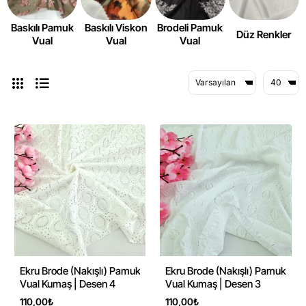
Baskılı Pamuk
Baskılı Viskon
Brodeli Pamuk
Düz Renkler
Vual
Vual
Vual
-73%
-71%
Ekru Brode (Nakışlı) Pamuk
Ekru Brode (Nakışlı) Pamuk
Vual Kumaş | Desen 4
Vual Kumaş | Desen 3
110,00₺
110,00₺