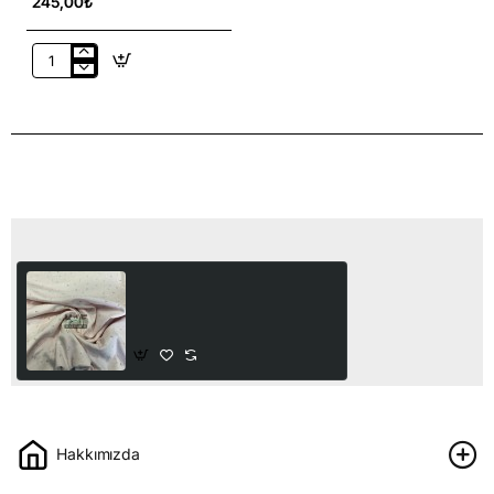
245,00₺
Brodeli
(Nakışlı)
Pamuk
Vual
Kumaş
|
Siyah
Son Görüntülediğiniz Ürünler
Baskılı %100 Pamuk
İnterlok Kumaş | Çiçekler
50,00₺
Hakkımızda