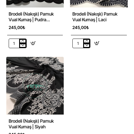
Brodeli (Nakışlı) Pamuk
Brodeli (Nakışlı) Pamuk
Vual Kumaş | Pudra
Vual Kumaş | Laci
17191_2
245,00₺
245,00₺
Brodeli
Brodeli
(Nakışlı)
(Nakışlı)
Pamuk
Pamuk
Vual
Vual
Kumaş
Kumaş
|
|
Pudra
Laci
17191_2
Brodeli (Nakışlı) Pamuk
Vual Kumaş | Siyah