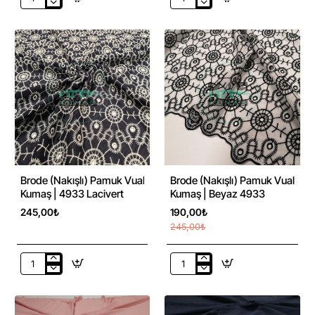
Ekru
Brode
Brode
(Nakışlı)
(Nakışlı)
Pamuk
Pamuk
Vual
Vual
Kumaş
Kumaş
|
|
Siyah
Desen
4933
1
-22%
Brode (Nakışlı) Pamuk Vual
Brode (Nakışlı) Pamuk Vual
Kumaş | 4933 Lacivert
Kumaş | Beyaz 4933
245,00₺
190,00₺
245,00₺
Brode
Brode
(Nakışlı)
(Nakışlı)
Pamuk
Pamuk
Vual
Vual