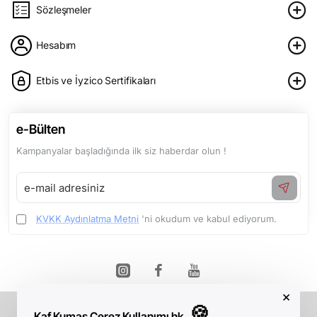
Sözleşmeler
Hesabım
Etbis ve İyzico Sertifikaları
e-Bülten
Kampanyalar başladığında ilk siz haberdar olun !
e-
mail
adresiniz
KVKK Aydınlatma Metni
'ni okudum ve kabul ediyorum.
×
🍪
Kaf Kumaş Çerez Kullanımı hk.
Telif Hakkı © 2026, Kaf Kumaş, Tüm Hakları Saklıdır.