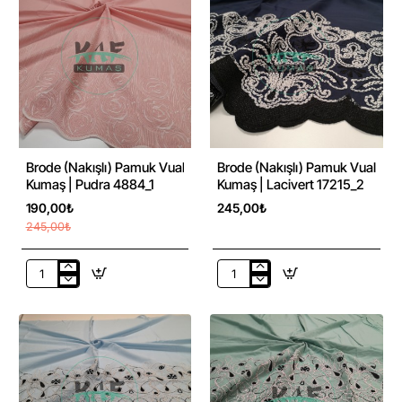
Kumaş
Kumaş
|
|
4933
Beyaz
Lacivert
4933
-22%
Brode (Nakışlı) Pamuk Vual
Brode (Nakışlı) Pamuk Vual
Kumaş | Pudra 4884_1
Kumaş | Lacivert 17215_2
190,00₺
245,00₺
245,00₺
Brode
Brode
(Nakışlı)
(Nakışlı)
Pamuk
Pamuk
Vual
Vual
Kumaş
Kumaş
|
|
Pudra
Lacivert
4884_1
17215_2