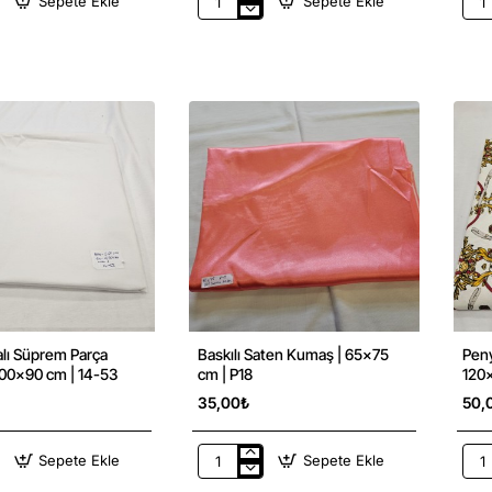
Sepete Ekle
Sepete Ekle
ar
Tasarımcılar
Poly
ve
İnte
Kumaş
Kum
k
Öğrenmek
|
r
isteyenler
100
için
cm
Kumaş
|
Örnekleri
17-
Kiti
48
|
Ev
Tekstili
alı Süprem Parça
Baskılı Saten Kumaş | 65x75
Pen
00x90 cm | 14-53
cm | P18
120x
35,00₺
50,
Sepete Ekle
Sepete Ekle
Baskılı
Pen
Saten
Süp