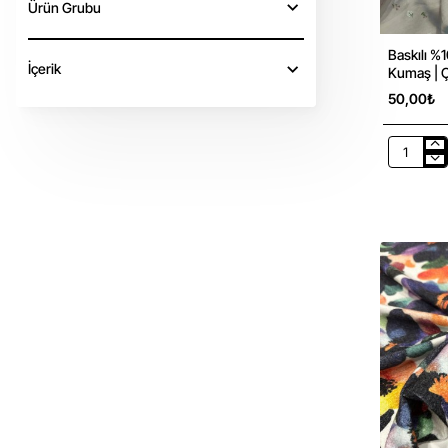
Ürün Grubu
Baskılı %
İçerik
Kumaş | Ç
50,00₺
Baskılı
%100
Pamuk
İnterlok
Kumaş
|
Çiçekler