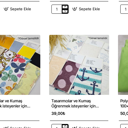
Sepete Ekle
Sepete Ekle
Küçük
Küç
Ölçekli
Ölçe
Projeler
Proj
İçin
İçin
Kumaş
Kum
Parçaları
Parç
–
–
10
10
Adet
Ade
|
|
Set
Set
34
9
lar ve Kumaş
Tasarımcılar ve Kumaş
Poly
isteyenler için
Öğrenmek isteyenler için
100x
ekleri Kiti | Ev Giyim
Kumaş Örnekleri Kiti | Ev
39,00₺
50,
Tekstili