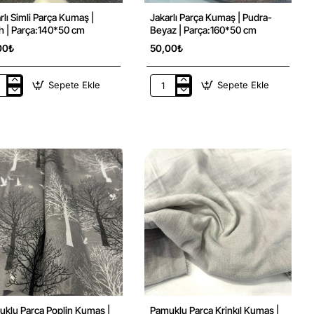
rlı Simli Parça Kumaş |
Jakarlı Parça Kumaş | Pudra-
Yeni
Yeni
Siyah | Parça:140*50 cm
Beyaz | Parça:160*50 cm
00₺
50,00₺
Sepete Ekle
Sepete Ekle
rlı
Jakarlı
i
Parça
ça
Kumaş
aş
|
Pudra-
h
Beyaz
|
ça:140*50
Parça:160*50
cm
klu Parça Poplin Kumaş |
Pamuklu Parca Krinkıl Kumaş |
Yeni
Yeni