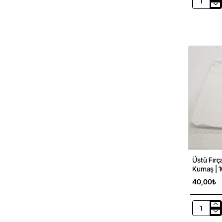
Tasarımcıl
ve
Kumaş
Öğrenme
isteyenle
için
Kumaş
Örnekleri
Kiti
|
Ev
Giyim
Üstü Fırç
Kumaş | 1
40,00₺
Üstü
Fırçalı