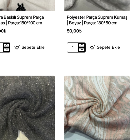
a Baskılı Süprem Parça
Polyester Parça Süprem Kumaş
Yeni
Yeni
Kumaş | Parça:180*100 cm
| Beyaz | Parça: 180*50 cm
00₺
50,00₺
Sepete Ekle
Sepete Ekle
ra
Polyester
ılı
Parça
rem
Süprem
ça
Kumaş
aş
|
Beyaz
ça:180*100
|
Parça:
180*50
cm