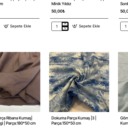
cm
Minik Yıldız
Son
50,00₺
50,
Sepete Ekle
Sepete Ekle
Pamuklu
Pam
Parça
Par
Poplin
Popl
Kumaş
Kum
|
|
Minik
Son
Yıldız
Tema
rça Ribana Kumaş|
Dokuma Parça Kumaş |3 |
Göm
Yeni
Yeni
i | Parça:180*50 cm
Parça:150*50 cm
Kuma