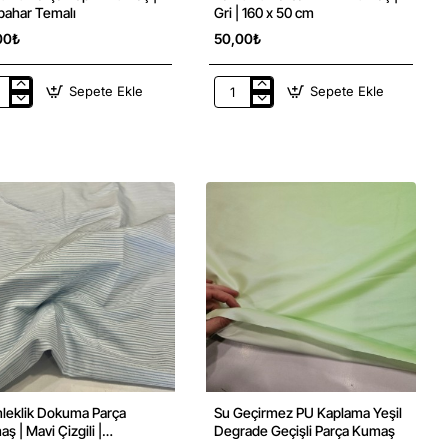
bahar Temalı
Gri | 160 x 50 cm
00₺
50,00₺
Sepete Ekle
Sepete Ekle
uklu
Pamuklu
ça
Parca
in
Krinkıl
aş
Kumaş
|
bahar
Gri
lı
|
160
x
50
cm
leklik Dokuma Parça
Su Geçirmez PU Kaplama Yeşil
ş | Mavi Çizgili |
Degrade Geçişli Parça Kumaş