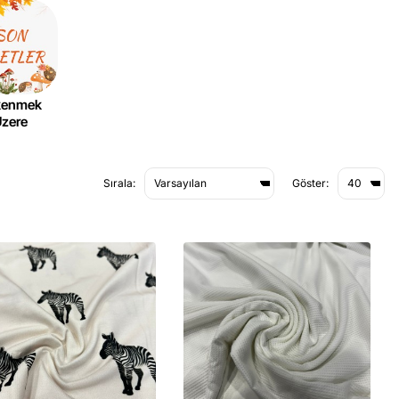
kenmek
zere
Sırala:
Göster: