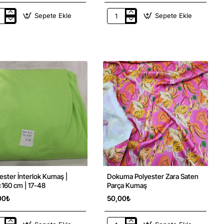
Sepete Ekle
Sepete Ekle
ük
Tasarımcılar
kli
ve
eler
Kumaş
Öğrenmek
aş
isteyenler
aları
için
Kumaş
Örnekleri
t
Kiti
|
İç
Giyim
ester İnterlok Kumaş |
Dokuma Polyester Zara Saten
160 cm | 17-48
Parça Kumaş
00₺
50,00₺