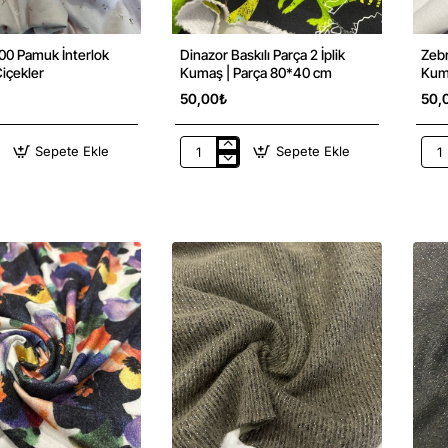
100 Pamuk İnterlok
Dinazor Baskılı Parça 2 İplik
Zebr
Yeni
Yeni
içekler
Kumaş | Parça 80*40 cm
50,00₺
50,
Sepete Ekle
Sepete Ekle
Dinazor
Zeb
Baskılı
Bask
Parça
Süp
2
Par
İplik
Kum
Kumaş
|
|
Par
Parça
cm
80*40
cm