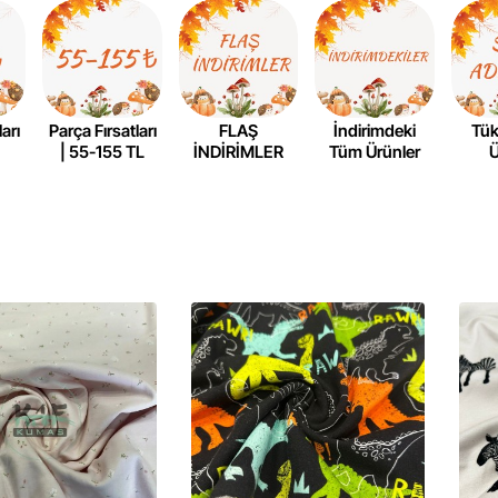
arı
Parça Fırsatları
FLAŞ
İndirimdeki
Tü
L
| 55-155 TL
İNDİRİMLER
Tüm Ürünler
Ü