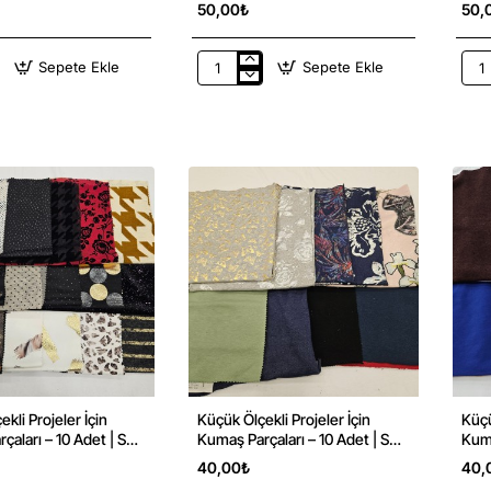
Par
50,00₺
50,
Sepete Ekle
Sepete Ekle
Dokuma
Göm
Parça
Dok
Kumaş
Par
|3
Kum
gi
|
|
Parça:150*50
Mav
0*50
cm
Çizgi
|
Par
Cm
kli Projeler İçin
Küçük Ölçekli Projeler İçin
Küçü
çaları – 10 Adet | Set
Kumaş Parçaları – 10 Adet | Set
Kuma
34
9
40,00₺
40,