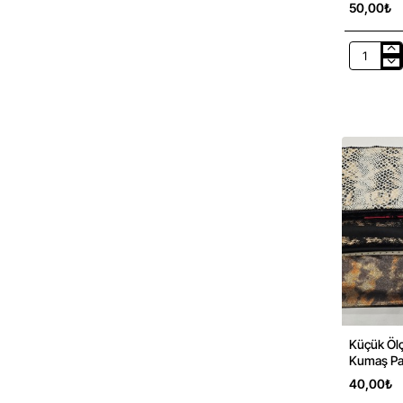
50,00₺
Viskon
Parça
Ribana
Kumaş|
Kahveren
|
Parça:18
cm
Küçük Ölçe
Kumaş Par
38
40,00₺