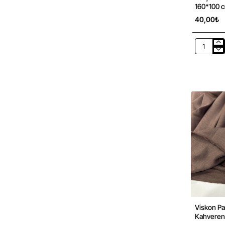
160*100 
40,00₺
Parça
Tül
Kumaş
|
Siyah
|
Parça:
160*100
cm
Viskon Pa
Kahvereng