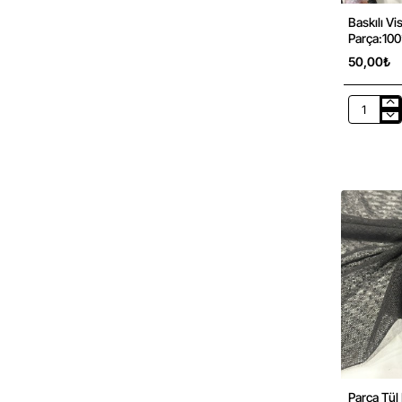
Baskılı V
Parça:10
50,00₺
Baskılı
Viskon
Parça
Kumaş
|
Parça:10
cm
Parça Tül Ku