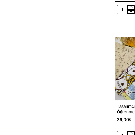
Küçük
Ölçekli
Projeler
İçin
Kumaş
Parçaları
–
10
Adet
|
Set
38
Tasarımcı
Öğrenmek 
Kumaş Örn
39,00₺