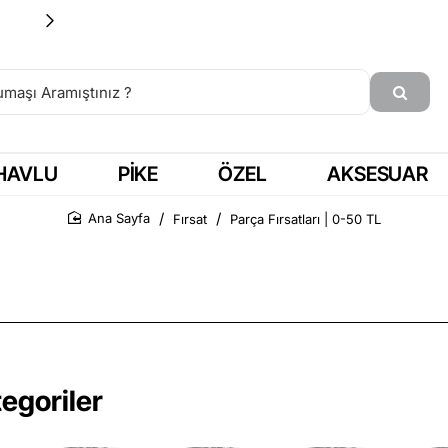
15:00'a KADAR SİPARİŞ = AYNI GÜN KARGO
HAVLU
PIKE
ÖZEL
AKSESUAR
Fırsat
Parça Fırsatları | 0-50 TL
Ana Sayfa
tegoriler