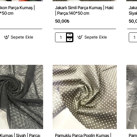
iskon Parça Kumaş |
Jakarlı Simli Parça Kumaş | Haki
Jaka
Yeni
Yeni
0*50 cm
| Parça:140*50 cm
50,00₺
50,
Sepete Ekle
Sepete Ekle
Jakarlı
Jaka
Simli
Siml
Parça
Par
Kumaş
Kum
|
|
0*50
Haki
Siya
|
|
Parça:140*50
Par
cm
cm
maş | Siyah | Parça:
Pamuklu Parça Poplin Kumaş |
Pamu
Yeni
Yeni