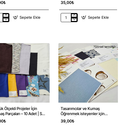
ça:160*100 Cm
00₺
35,00₺
Sepete Ekle
Sepete Ekle
leklik
Su
uma
Geçirmez
ça
PU
aş
Kaplama
Yeşil
i
Degrade
li
Geçişli
Parça
ça:160*100
Kumaş
k Ölçekli Projeler İçin
Tasarımcılar ve Kumaş
ş Parçaları – 10 Adet | Set
Öğrenmek isteyenler için
Kumaş Örnekleri Kiti | İç Giyim
00₺
39,00₺