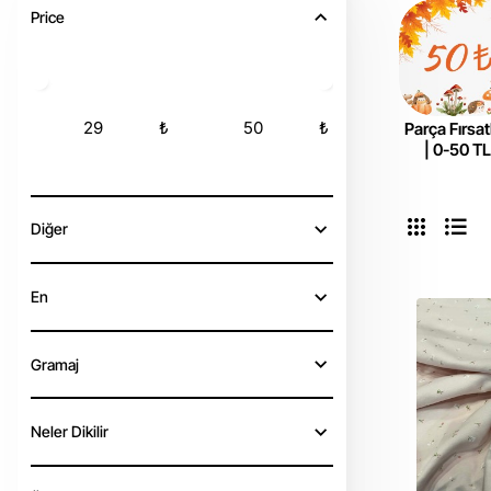
Price
₺
₺
Parça Fırsatl
| 0-50 T
Diğer
En
Gramaj
Neler Dikilir