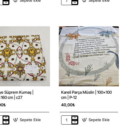
Sepete Ekle
Sepete Ekle
ester
Dokuma
rlok
Polyester
aş
Zara
Saten
x160
Parça
Kumaş
ye Süprem Kumaş |
Kareli Parça Müslin | 100x100
160 cm | c27
cm | P-12
00₺
40,00₺
Sepete Ekle
Sepete Ekle
ye
Kareli
rem
Parça