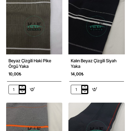
Yaka
Siyah
Yaka
Beyaz Çizgili Haki Pike
Kalın Beyaz Çizgili Siyah
Örgü Yaka
Yaka
10,00₺
14,00₺
Beyaz
Kalın
Çizgili
Beyaz
Haki
Çizgili
Pike
Siyah
Örgü
Yaka
Yaka