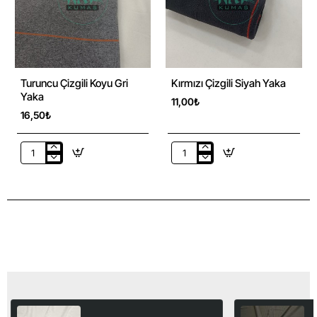
Turuncu Çizgili Koyu Gri
Kırmızı Çizgili Siyah Yaka
Yaka
11,00₺
16,50₺
Turuncu
Kırmızı
Çizgili
Çizgili
Koyu
Siyah
Gri
Yaka
Yaka
Son Görüntülediğiniz Ürünler
Kırçıllı Süprem Kumaş |
Li