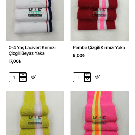
0-4 Yaş Lacivert Kırmızı
Pembe Çizgili Kırmızı Yaka
Çizgili Beyaz Yaka
9,00₺
17,00₺
0-
Pembe
4
Çizgili
Yaş
Kırmızı
Lacivert
Yaka
Kırmızı
Çizgili
Beyaz
Yaka