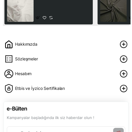
Ekru
S
2
150,00₺
1
Hakkımızda
Sözleşmeler
Hesabım
Etbis ve İyzico Sertifikaları
e-Bülten
Kampanyalar başladığında ilk siz haberdar olun !
e-