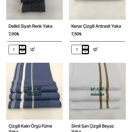
Delikli Siyah Renk Yaka
Kenar Çizgili Antrasit Yaka
7,00₺
7,50₺
Delikli
Kenar
Siyah
Çizgili
Renk
Antrasit
Yaka
Yaka
Çizgili Kalın Örgü Füme
Simli Sarı Çizgili Beyaz
Yaka
Yaka