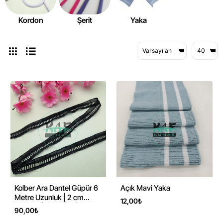
Kordon
Şerit
Yaka
Kolber Ara Dantel Güpür 6
Açık Mavi Yaka
Metre Uzunluk | 2 cm
12,00₺
Genişlik | Siyah | El İşi &
90,00₺
Tekstil Süsleme Aksesuarı