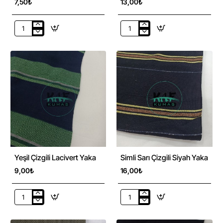
7,50₺
13,00₺
Açık
Hardal
Lacivert
Çizgili
Yaka
Siyah
Yaka
Yeşil Çizgili Lacivert Yaka
Simli Sarı Çizgili Siyah Yaka
9,00₺
16,00₺
Yeşil
Simli
Çizgili
Sarı
Lacivert
Çizgili