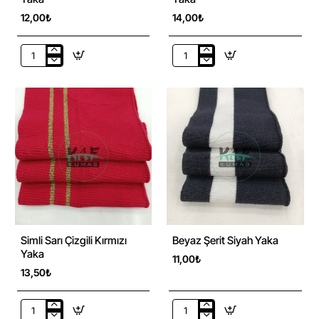
12,00₺
14,00₺
Çizgili
Simli
Kalın
Sarı
Örgü
Çizgili
Füme
Beyaz
Yaka
Yaka
Simli Sarı Çizgili Kırmızı
Beyaz Şerit Siyah Yaka
Yaka
11,00₺
13,50₺
Simli
Beyaz