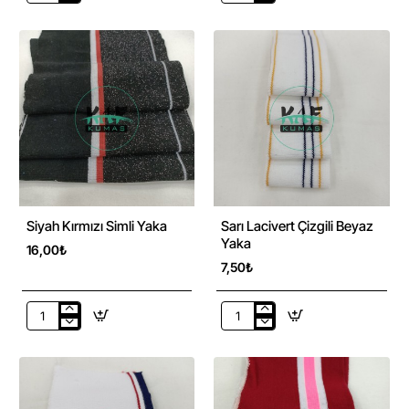
Sarı
Şerit
Çizgili
Siyah
Kırmızı
Yaka
Yaka
Siyah Kırmızı Simli Yaka
Sarı Lacivert Çizgili Beyaz
Yaka
16,00₺
7,50₺
Siyah
Sarı
Kırmızı
Lacivert
Simli
Çizgili
Yaka
Beyaz
Yaka