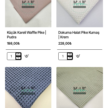
Küçük Kareli Waffle Pike |
Dokuma Halat Pike Kumaş
Pudra
| Krem
198,00₺
228,00₺
Küçük
Dokuma
Kareli
Halat
Waffle
Pike
Pike
Kumaş
|
|
Pudra
Krem