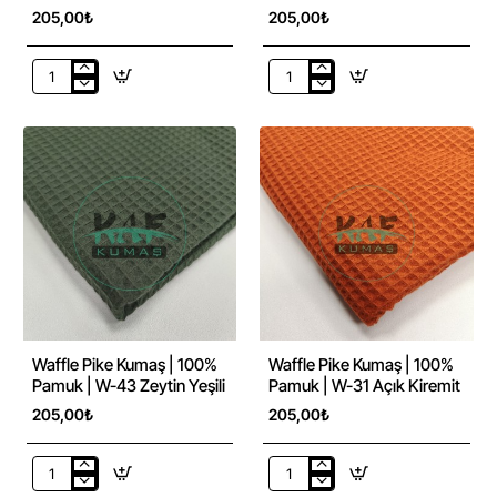
205,00₺
205,00₺
Waffle
Waffle
Pike
Pike
Kumaş
Kumaş
|
|
100%
100%
Pamuk
Pamuk
|
|
W-
W-
32
03
Sarı
Waffle Pike Kumaş | 100%
Waffle Pike Kumaş | 100%
Pamuk | W-43 Zeytin Yeşili
Pamuk | W-31 Açık Kiremit
205,00₺
205,00₺
Waffle
Waffle