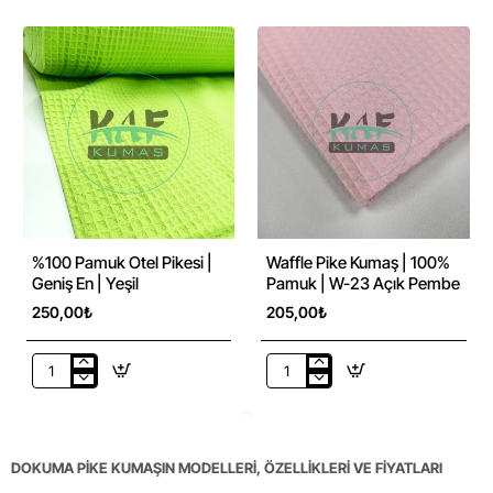
Pike
Pike
Kumaş
Kumaş
|
|
100%
100%
Pamuk
Pamuk
|
|
W-
W-
43
31
Zeytin
Açık
Yeşili
Kiremit
%100 Pamuk Otel Pikesi |
Waffle Pike Kumaş | 100%
Geniş En | Yeşil
Pamuk | W-23 Açık Pembe
250,00₺
205,00₺
%100
Waffle
Pamuk
Pike
Otel
Kumaş
Pikesi
|
|
100%
DOKUMA PİKE KUMAŞIN MODELLERİ, ÖZELLİKLERİ VE FİYATLARI
Geniş
Pamuk