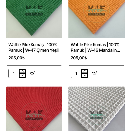
|
|
100%
W-
Pamuk
48
|
Koyu
Zürafalar
Kahverengi
Waffle Pike Kumaş | 100%
Waffle Pike Kumaş | 100%
Pamuk | W-47 Çimen Yeşili
Pamuk | W-46 Mandalina
Turuncu
205,00₺
205,00₺
Waffle
Waffle
Pike
Pike
Kumaş
Kumaş
|
|
100%
100%
Pamuk
Pamuk
|
|
W-
W-
47
46
Çimen
Mandalina