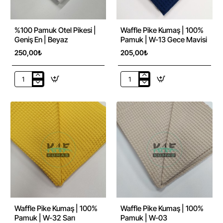
%100 Pamuk Otel Pikesi |
Waffle Pike Kumaş | 100%
Geniş En | Beyaz
Pamuk | W-13 Gece Mavisi
250,00₺
205,00₺
%100
Waffle
Pamuk
Pike
Otel
Kumaş
Pikesi
|
|
100%
Geniş
Pamuk
En
|
|
W-
Beyaz
13
Gece
Mavisi
Waffle Pike Kumaş | 100%
Waffle Pike Kumaş | 100%
Pamuk | W-32 Sarı
Pamuk | W-03