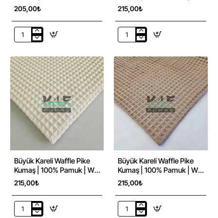
Antrasit
23 Açık Pembe
205,00₺
215,00₺
Waffle
Büyük
Pike
Kareli
Kumaş
Waffle
|
Pike
100%
Kumaş
Pamuk
|
|
100%
W-
Pamuk
44
|
Koyu
W-
Antrasit
23
Açık
Pembe
Büyük Kareli Waffle Pike
Büyük Kareli Waffle Pike
Kumaş | 100% Pamuk | W-
Kumaş | 100% Pamuk | W-
02 Açık Krem
04 Koyu Kahverengi
215,00₺
215,00₺
Büyük
Büyük