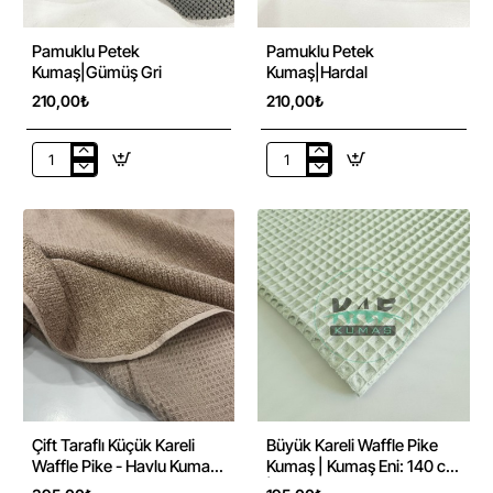
Pamuklu Petek
Pamuklu Petek
Kumaş|Gümüş Gri
Kumaş|Hardal
210,00₺
210,00₺
Pamuklu
Pamuklu
Petek
Petek
Kumaş|Gümüş
Kumaş|Hardal
Gri
Çift Taraflı Küçük Kareli
Büyük Kareli Waffle Pike
Waffle Pike - Havlu Kumaş |
Kumaş | Kumaş Eni: 140 cm
Kahverengi
| W-17 Açık Mint