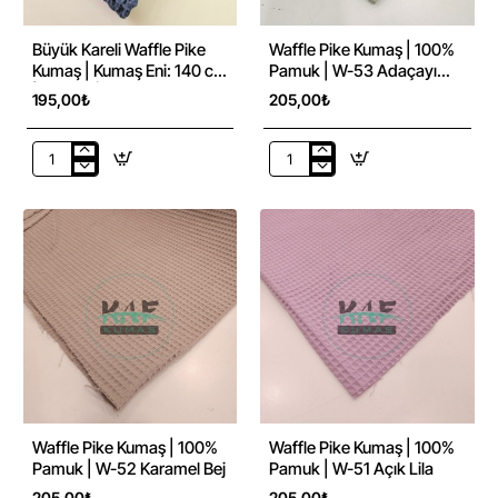
Büyük Kareli Waffle Pike
Waffle Pike Kumaş | 100%
Kumaş | Kumaş Eni: 140 cm
Pamuk | W-53 Adaçayı
| BW-36 İndigo Mavi
Yeşili
195,00₺
205,00₺
Büyük
Waffle
Kareli
Pike
Waffle
Kumaş
Pike
|
Kumaş
100%
|
Pamuk
Kumaş
|
Eni:
W-
140
53
cm
Adaçayı
|
Yeşili
BW-
36
İndigo
Waffle Pike Kumaş | 100%
Waffle Pike Kumaş | 100%
Mavi
Pamuk | W-52 Karamel Bej
Pamuk | W-51 Açık Lila
205,00₺
205,00₺