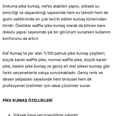
En
|
Dokuma pike kumaş, nefes alabilen yapısı, yüksek su
|
W-
emiciliği ve dayanıklılığı sayesinde hem ev tekstili hem de
Yeşil
23
Açık
giyim sektöründe en çok tercih edilen kumaş türlerinden
Pembe
biridir. Özellikle waffle pike kumaş olarak da bilinen kare
dokulu yapısı sayesinde şık bir görünüm sunarken kullanım
konforunu da artırır.
Kaf Kumaş'ta yer alan %100 pamuk pike kumaş çeşitleri;
küçük kareli waffle pike, normal waffle pike, büyük kareli
pike, baskılı pike kumaş ve geniş en otel pikesi kumaşı gibi
farklı seçeneklerle satışa sunulmaktadır. Geniş renk ve
desen yelpazesi sayesinde hem bireysel hem de
profesyonel üretimler için ideal çözümler sunar.
PİKE KUMAŞ ÖZELLİKLERİ
Yüksek hava geçirgenliğine sahiptir.