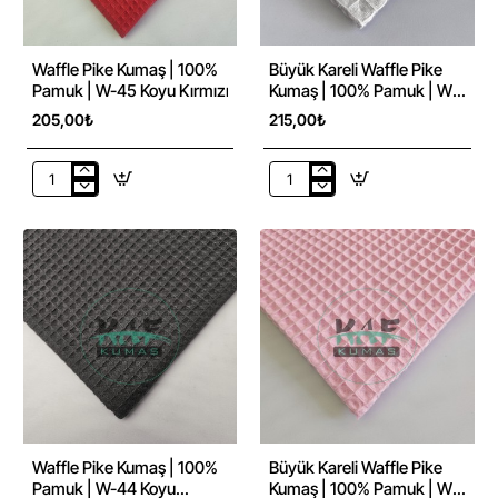
Yeşili
Turuncu
Waffle Pike Kumaş | 100%
Büyük Kareli Waffle Pike
Pamuk | W-45 Koyu Kırmızı
Kumaş | 100% Pamuk | W-
08 Açık Gri
205,00₺
215,00₺
Waffle
Büyük
Pike
Kareli
Kumaş
Waffle
|
Pike
100%
Kumaş
Pamuk
|
|
100%
W-
Pamuk
45
|
Koyu
W-
Kırmızı
08
Açık
Gri
Waffle Pike Kumaş | 100%
Büyük Kareli Waffle Pike
Pamuk | W-44 Koyu
Kumaş | 100% Pamuk | W-