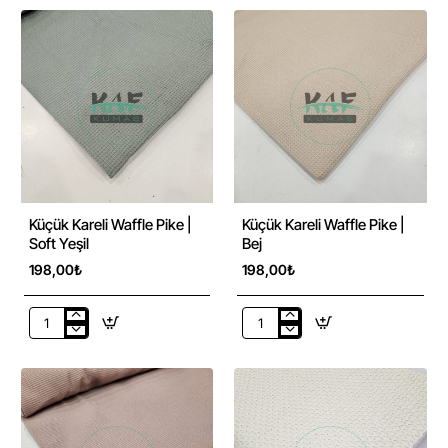
Kumaş
Kumaş
|
|
100%
100%
Pamuk
Pamuk
|
|
W-
W-
55
54
Sıcak
Pastel
Kum
Çağla
Beji
Yeşili
Küçük Kareli Waffle Pike |
Küçük Kareli Waffle Pike |
Soft Yeşil
Bej
198,00₺
198,00₺
Küçük
Küçük
Kareli
Kareli
Waffle
Waffle
Pike
Pike
|
|
Soft
Bej
Yeşil