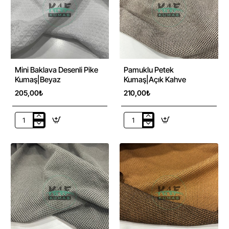
Mini Baklava Desenli Pike
Pamuklu Petek
Kumaş|Beyaz
Kumaş|Açık Kahve
205,00₺
210,00₺
Mini
Pamuklu
Baklava
Petek
Desenli
Kumaş|Açık
Pike
Kahve
Kumaş|Beyaz