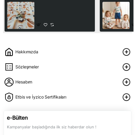
Dijital Baskılı Süprem
A
Kumaş | Boho Şekiller
K
210,00₺
2
Hakkımızda
Sözleşmeler
Hesabım
Etbis ve İyzico Sertifikaları
e-Bülten
Kampanyalar başladığında ilk siz haberdar olun !