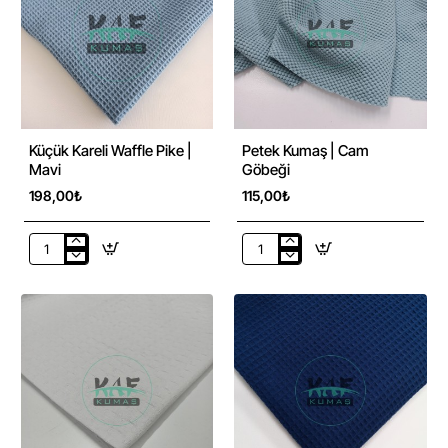
100%
100%
Pamuk
Pamuk
|
|
W-
W-
05
01
Açık
Beyaz
Bej
Küçük Kareli Waffle Pike |
Petek Kumaş | Cam
Mavi
Göbeği
198,00₺
115,00₺
Küçük
Petek
Kareli
Kumaş
Waffle
|
Pike
Cam
|
Göbeği
Mavi