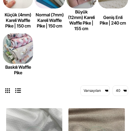
Büyük
Küçük (4mm)
Normal (7mm)
(12mm) Kareli
Geniş Enli
Kareli Waffle
Kareli Waffle
Waffle Pike |
Pike | 240 cm
Pike | 150 cm
Pike | 150 cm
155 cm
Baskılı Waffle
Pike