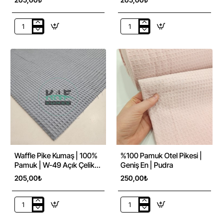
Waffle
Waffle
Pike
Pike
Kumaş
Kumaş
|
|
100%
100%
Pamuk
Pamuk
|
|
W-
W-
52
51
Karamel
Açık
Bej
Lila
Waffle Pike Kumaş | 100%
%100 Pamuk Otel Pikesi |
Pamuk | W-49 Açık Çelik
Geniş En | Pudra
Mavisi
205,00₺
250,00₺
Waffle
%100
Pike
Pamuk