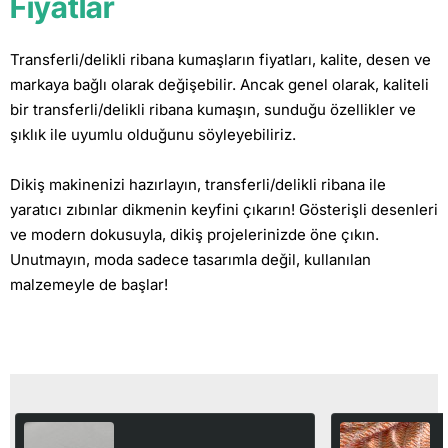
Fiyatlar
Transferli/delikli ribana kumaşların fiyatları, kalite, desen ve
markaya bağlı olarak değişebilir. Ancak genel olarak, kaliteli
bir transferli/delikli ribana kumaşın, sunduğu özellikler ve
şıklık ile uyumlu olduğunu söyleyebiliriz.
Dikiş makinenizi hazırlayın, transferli/delikli ribana ile
yaratıcı zıbınlar dikmenin keyfini çıkarın! Gösterişli desenleri
ve modern dokusuyla, dikiş projelerinizde öne çıkın.
Unutmayın, moda sadece tasarımla değil, kullanılan
malzemeyle de başlar!
Son Görüntülediğiniz Ürünler
%100 Pamuk Otel Pikesi |
Z