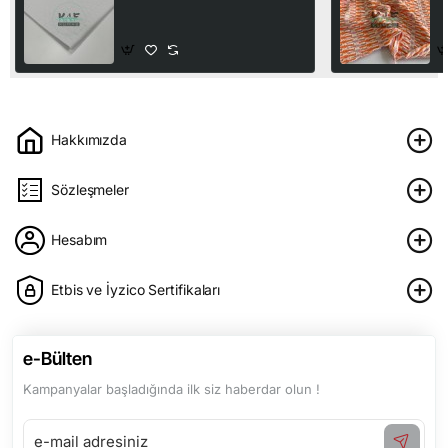
Geniş En | Beyaz
J
250,00₺
2
Hakkımızda
Sözleşmeler
Hesabım
Etbis ve İyzico Sertifikaları
e-Bülten
Kampanyalar başladığında ilk siz haberdar olun !
e-
mail