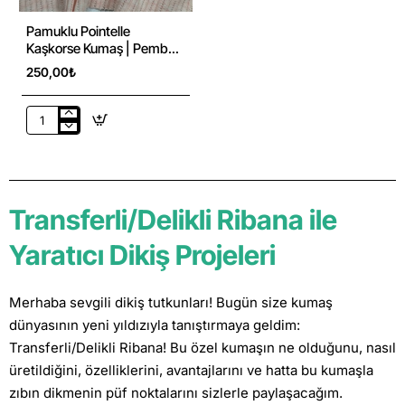
Pamuklu Pointelle
Kaşkorse Kumaş | Pembe
Melanj
250,00₺
Pamuklu
Pointelle
Kaşkorse
Kumaş
|
Transferli/Delikli Ribana ile
Pembe
Melanj
Yaratıcı Dikiş Projeleri
Merhaba sevgili dikiş tutkunları! Bugün size kumaş
dünyasının yeni yıldızıyla tanıştırmaya geldim:
Transferli/Delikli Ribana! Bu özel kumaşın ne olduğunu, nasıl
üretildiğini, özelliklerini, avantajlarını ve hatta bu kumaşla
zıbın dikmenin püf noktalarını sizlerle paylaşacağım.