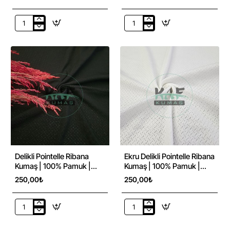
Beyaz
Beyaz
Delikli
Delikli
Pointelle
Pointelle
Ribana
Ribana
Kumaş
Kumaş
|
|
100%
100%
Pamuk
Pamuk
|
|
Model-
Model-
8
12
Delikli Pointelle Ribana
Ekru Delikli Pointelle Ribana
Kumaş | 100% Pamuk |
Kumaş | 100% Pamuk |
Siyah Çapraz Çizgi
Model-12
250,00₺
250,00₺
Delikli
Ekru
Pointelle
Delikli