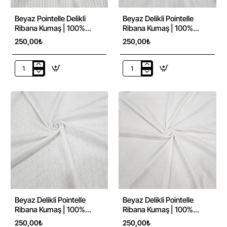
Beyaz Pointelle Delikli
Beyaz Delikli Pointelle
Ribana Kumaş | 100%
Ribana Kumaş | 100%
Pamuk | Model-11
Pamuk | Model-9
250,00₺
250,00₺
Beyaz
Beyaz
Pointelle
Delikli
Delikli
Pointelle
Ribana
Ribana
Kumaş
Kumaş
|
|
100%
100%
Pamuk
Pamuk
|
|
Model-
Model-
11
9
Beyaz Delikli Pointelle
Beyaz Delikli Pointelle
Ribana Kumaş | 100%
Ribana Kumaş | 100%
Pamuk | Model-8
Pamuk | Model-12
250,00₺
250,00₺