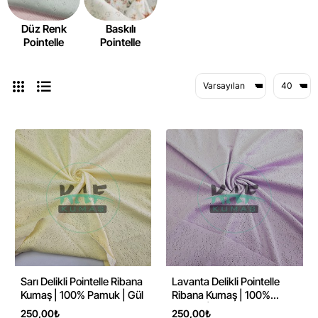
Düz Renk
Baskılı
Pointelle
Pointelle
Sarı Delikli Pointelle Ribana
Lavanta Delikli Pointelle
Kumaş | 100% Pamuk | Gül
Ribana Kumaş | 100%
Pamuk | Gül
250,00₺
250,00₺