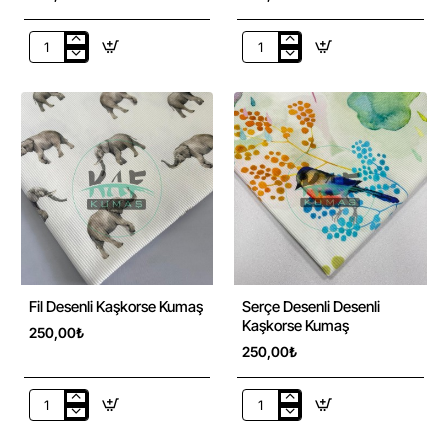
Soft
Hardal
Kalpler
Kalp
Desenli
Desenli
Kaşkorse
Kaşkorse
Kumaş
Kumaş
Fil Desenli Kaşkorse Kumaş
Serçe Desenli Desenli
Kaşkorse Kumaş
250,00₺
250,00₺
Fil
Serçe
Desenli
Desenli