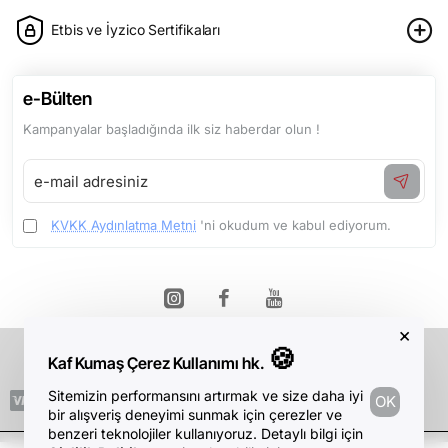
Etbis ve İyzico Sertifikaları
e-Bülten
Kampanyalar başladığında ilk siz haberdar olun !
e-
mail
adresiniz
KVKK Aydınlatma Metni
'ni okudum ve kabul ediyorum.
×
🍪
Kaf Kumaş Çerez Kullanımı hk.
Telif Hakkı © 2026, Kaf Kumaş, Tüm Hakları Saklıdır.
Product Filter
Sitemizin performansını artırmak ve size daha iyi
OK
bir alışveriş deneyimi sunmak için çerezler ve
benzeri teknolojiler kullanıyoruz. Detaylı bilgi için