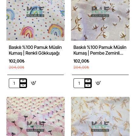
-50%
-50%
Baskılı %100 Pamuk Müslin
Baskılı %100 Pamuk Müslin
Kumaş | Renkli Gökkuşağı
Kumaş | Pembe Zeminli
Pamuk
102,00₺
102,00₺
204,00₺
204,00₺
Baskılı
Baskılı
%100
%100
Pamuk
Pamuk
Müslin
Müslin
Kumaş
Kumaş
|
|
Renkli
Pembe
Gökkuşağı
Zeminli
Pamuk