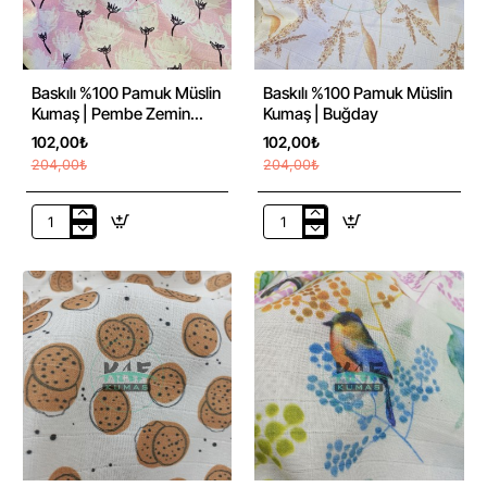
-50%
-50%
Baskılı %100 Pamuk Müslin
Baskılı %100 Pamuk Müslin
Kumaş | Pembe Zemin
Kumaş | Buğday
Çiçek
102,00₺
102,00₺
204,00₺
204,00₺
Baskılı
Baskılı
%100
%100
Pamuk
Pamuk
Müslin
Müslin
Kumaş
Kumaş
|
|
Pembe
Buğday
Zemin
Çiçek