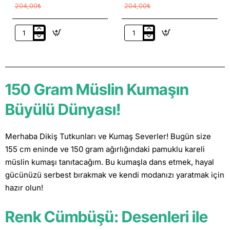
204,00₺
204,00₺
Baskılı
Baskılı
%100
%100
Pamuk
Pamuk
Müslin
Müslin
Kumaş
Kumaş
150 Gram Müslin Kumaşın
|
|
Avustralya
Zürafa
Büyülü Dünyası!
Hayvanları
Merhaba Dikiş Tutkunları ve Kumaş Severler! Bugün size
155 cm eninde ve 150 gram ağırlığındaki pamuklu kareli
müslin kumaşı tanıtacağım. Bu kumaşla dans etmek, hayal
gücünüzü serbest bırakmak ve kendi modanızı yaratmak için
hazır olun!
Renk Cümbüşü: Desenleri ile