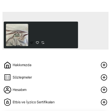
Son Görüntülediğiniz Ürünler
Baskılı %100 Pamuk
İnterlok Kumaş | Çiçekler
50,00₺
Hakkımızda
Sözleşmeler
Hesabım
Etbis ve İyzico Sertifikaları