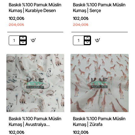
-50%
-50%
Baskılı %100 Pamuk Müslin
Baskılı %100 Pamuk Müslin
Kumaş | Kurabiye Desen
Kumaş | Serçe
102,00₺
102,00₺
204,00₺
204,00₺
Baskılı
Baskılı
%100
%100
Pamuk
Pamuk
Müslin
Müslin
Kumaş
Kumaş
|
|
Kurabiye
Serçe
Desen
-50%
-50%
Baskılı %100 Pamuk Müslin
Baskılı %100 Pamuk Müslin
Kumaş | Avustralya
Kumaş | Zürafa
Hayvanları
102,00₺
102,00₺