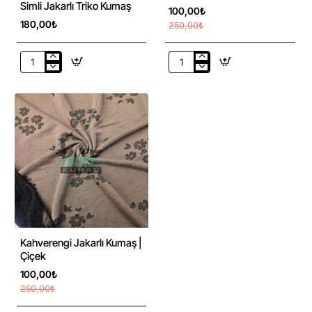
Simli Jakarlı Triko Kumaş
100,00₺
180,00₺
250,00₺
Lacivert
Sarı
/
Jakarlı
Bordo
Kumaş
Çizgili
|
Simli
Çiçek
Jakarlı
Triko
Kumaş
-60%
Kahverengi Jakarlı Kumaş |
Çiçek
100,00₺
250,00₺