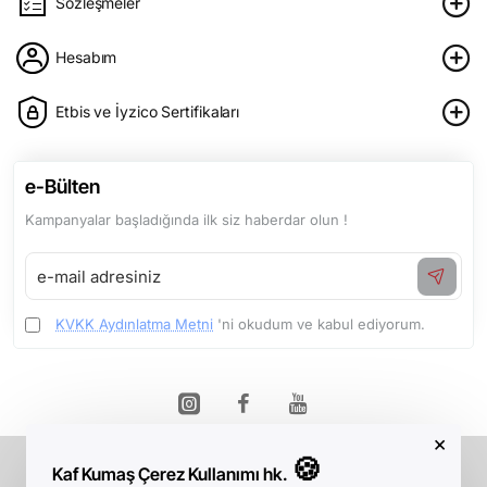
Sözleşmeler
Hesabım
Etbis ve İyzico Sertifikaları
e-Bülten
Kampanyalar başladığında ilk siz haberdar olun !
e-
mail
adresiniz
KVKK Aydınlatma Metni
'ni okudum ve kabul ediyorum.
×
🍪
Kaf Kumaş Çerez Kullanımı hk.
Telif Hakkı © 2026, Kaf Kumaş, Tüm Hakları Saklıdır.