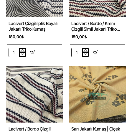
Lacivert Çizgili İplik Boyalı
Lacivert / Bordo / Krem
Jakarlı Triko Kumaş
Çizgili Simli Jakarlı Triko
Kumaş
180,00₺
180,00₺
Lacivert
Lacivert
Çizgili
/
İplik
Bordo
Boyalı
/
Jakarlı
Krem
Triko
Çizgili
Kumaş
Simli
Jakarlı
Triko
Kumaş
-60%
Lacivert / Bordo Çizgili
Sarı Jakarlı Kumaş | Çiçek