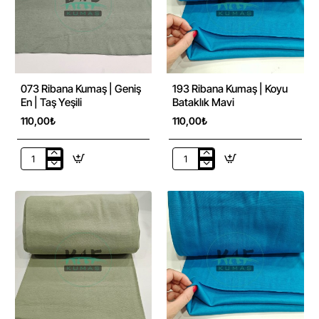
073 Ribana Kumaş | Geniş
193 Ribana Kumaş | Koyu
En | Taş Yeşili
Bataklık Mavi
110,00₺
110,00₺
073
193
Ribana
Ribana
Kumaş
Kumaş
|
|
Geniş
Koyu
En
Bataklık
|
Mavi
Taş
Yeşili