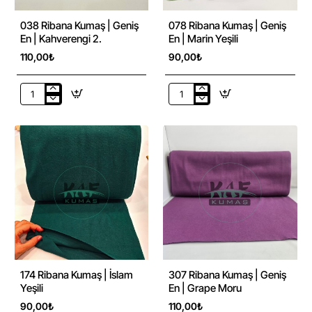
038 Ribana Kumaş | Geniş
078 Ribana Kumaş | Geniş
En | Kahverengi 2.
En | Marin Yeşili
110,00₺
90,00₺
038
078
Ribana
Ribana
Kumaş
Kumaş
|
|
Geniş
Geniş
En
En
|
|
Kahverengi
Marin
2.
Yeşili
174 Ribana Kumaş | İslam
307 Ribana Kumaş | Geniş
Yeşili
En | Grape Moru
90,00₺
110,00₺