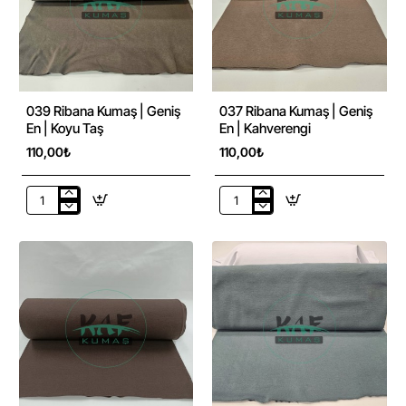
Marmelat
039 Ribana Kumaş | Geniş
037 Ribana Kumaş | Geniş
En | Koyu Taş
En | Kahverengi
110,00₺
110,00₺
039
037
Ribana
Ribana
Kumaş
Kumaş
|
|
Geniş
Geniş
En
En
|
|
Koyu
Kahverengi
Taş