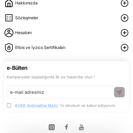
Hakkımızda
Sözleşmeler
Hesabım
Etbis ve İyzico Sertifikaları
e-Bülten
Kampanyalar başladığında ilk siz haberdar olun !
e-
mail
adresiniz
KVKK Aydınlatma Metni
'ni okudum ve kabul ediyorum.