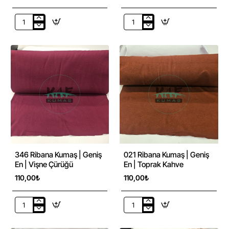
019
372
Ribana
Ribana
Kumaş
Kumaş
|
|
Koyu
Geniş
Hardal
En
|
Karnaval
Pembe
346 Ribana Kumaş | Geniş
021 Ribana Kumaş | Geniş
En | Vişne Çürüğü
En | Toprak Kahve
110,00₺
110,00₺
346
021
Ribana
Ribana
Kumaş
Kumaş