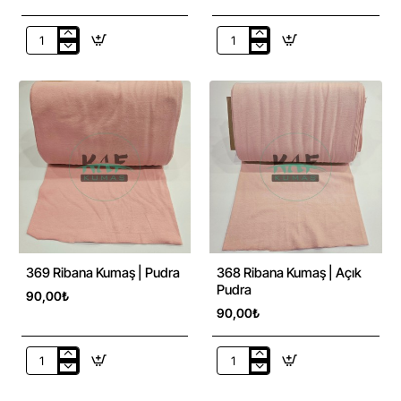
174
307
Ribana
Ribana
Kumaş
Kumaş
|
|
İslam
Geniş
Yeşili
En
|
Grape
Moru
369 Ribana Kumaş | Pudra
368 Ribana Kumaş | Açık
Pudra
90,00₺
90,00₺
369
368
Ribana
Ribana