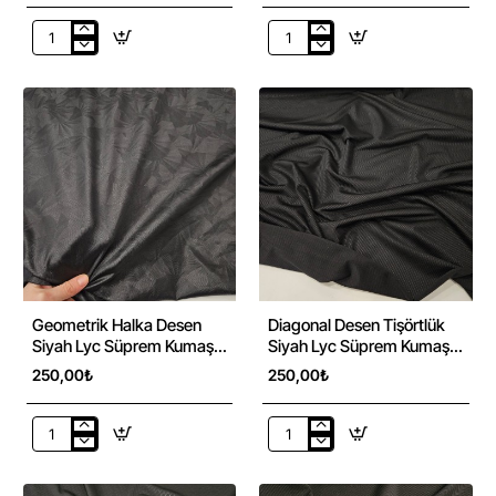
Geometrik
Geometrik
Desen-
Desen-
2
1
Siyah
Siyah
İnterlock
Lyc
Kumaş
Süprem
|
Kumaş
R1-
|
15
R1-
13
Geometrik Halka Desen
Diagonal Desen Tişörtlük
Siyah Lyc Süprem Kumaş |
Siyah Lyc Süprem Kumaş |
R1-12
R1-11
250,00₺
250,00₺
Geometrik
Diagonal
Halka
Desen
Desen
Tişörtlük