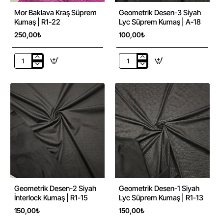
Mor Baklava Kraş Süprem
Geometrik Desen-3 Siyah
Kumaş | R1-22
Lyc Süprem Kumaş | A-18
250,00₺
100,00₺
Mor
Geometrik
Baklava
Desen-
Kraş
3
Süprem
Siyah
Kumaş
Lyc
|
Süprem
R1-
Kumaş
22
|
A-
18
Geometrik Desen-2 Siyah
Geometrik Desen-1 Siyah
İnterlock Kumaş | R1-15
Lyc Süprem Kumaş | R1-13
150,00₺
150,00₺