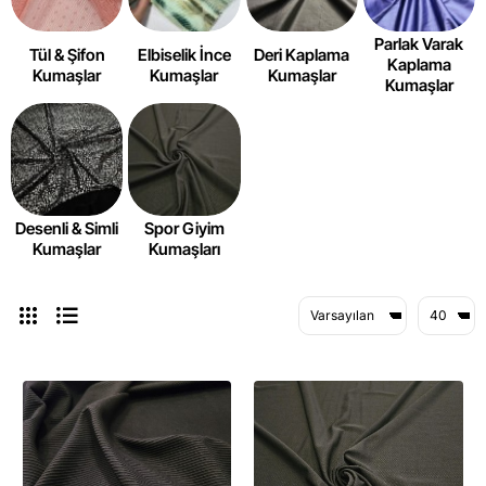
Parlak Varak
Tül & Şifon
Elbiselik İnce
Deri Kaplama
Kaplama
Kumaşlar
Kumaşlar
Kumaşlar
Kumaşlar
Desenli & Simli
Spor Giyim
Kumaşlar
Kumaşları