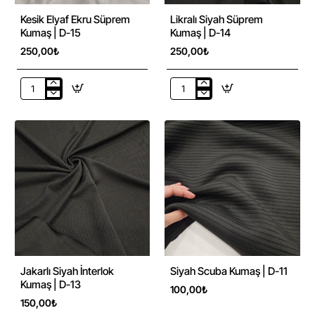
Kesik Elyaf Ekru Süprem
Likralı Siyah Süprem
Kumaş | D-15
Kumaş | D-14
250,00₺
250,00₺
Kesik
Likralı
Elyaf
Siyah
Ekru
Süprem
Süprem
Kumaş
Kumaş
|
|
D-
D-
14
15
Jakarlı Siyah İnterlok
Siyah Scuba Kumaş | D-11
Kumaş | D-13
100,00₺
150,00₺