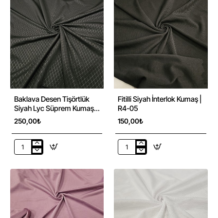
Siyah
Siyah
Lyc
Lyc
Süprem
Süprem
Kumaş
Kumaş
|
|
R1-
R1-
12
11
Baklava Desen Tişörtlük
Fitilli Siyah İnterlok Kumaş |
Siyah Lyc Süprem Kumaş |
R4-05
R1-10
250,00₺
150,00₺
Baklava
Fitilli
Desen
Siyah
Tişörtlük
İnterlok
Siyah
Kumaş
Lyc
|
Süprem
R4-
Kumaş
05
|