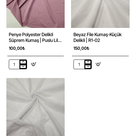
R1-
10
Penye Polyester Delikli
Beyaz File Kumaş-Küçük
Süprem Kumaş | Puslu Lila
Delikli | R1-02
| A-06
100,00₺
150,00₺
Penye
Beyaz
Polyester
File
Delikli
Kumaş-
Süprem
Küçük
Kumaş
Delikli
|
|
Puslu
R1-
Lila
02
|
A-
06