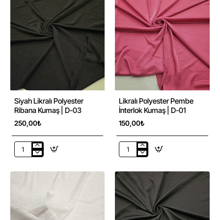
Formalık
|
İnterlok
D-
Kumaş
04
|
D-
05
Siyah Likralı Polyester
Likralı Polyester Pembe
Ribana Kumaş | D-03
İnterlok Kumaş | D-01
250,00₺
150,00₺
Siyah
Likralı
Likralı
Polyester
Polyester
Pembe
Ribana
İnterlok
Kumaş
Kumaş
|
|
D-
D-
03
01