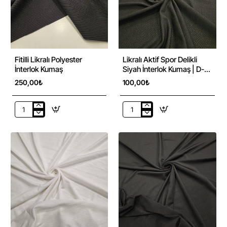
Fitilli Likralı Polyester
Likralı Aktif Spor Delikli
İnterlok Kumaş
Siyah İnterlok Kumaş | D-
29
250,00₺
100,00₺
Fitilli
Likralı
Likralı
Aktif
Polyester
Spor
İnterlok
Delikli
Kumaş
Siyah
İnterlok
Kumaş
|
D-
29