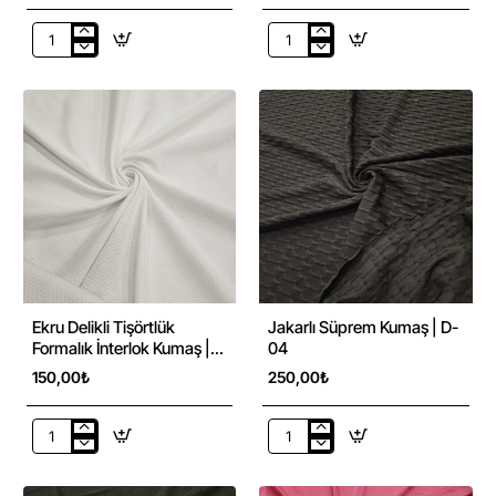
Jakarlı
Siyah
Siyah
Scuba
İnterlok
Kumaş
Kumaş
|
|
D-
D-
11
13
Ekru Delikli Tişörtlük
Jakarlı Süprem Kumaş | D-
Formalık İnterlok Kumaş |
04
D-05
150,00₺
250,00₺
Ekru
Jakarlı
Delikli
Süprem
Tişörtlük
Kumaş