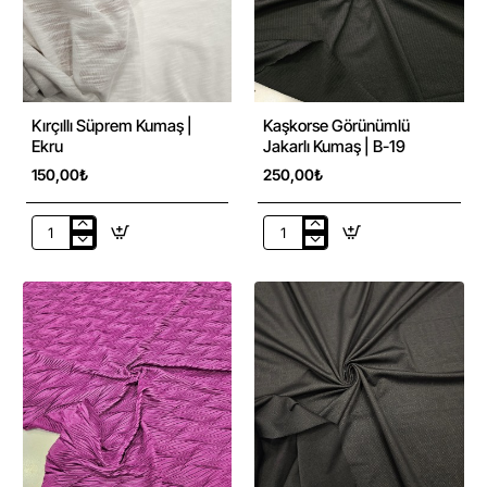
Kırçıllı Süprem Kumaş |
Kaşkorse Görünümlü
Ekru
Jakarlı Kumaş | B-19
150,00₺
250,00₺
Kırçıllı
Kaşkorse
Süprem
Görünümlü
Kumaş
Jakarlı
|
Kumaş
Ekru
|
B-
19