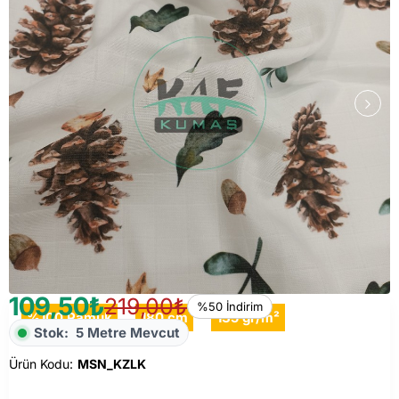
109,50₺
219,00₺
%50 İndirim
%100 Pamuk
180 cm
135 gr/m²
Stok:
5 Metre Mevcut
Ürün Kodu:
MSN_KZLK