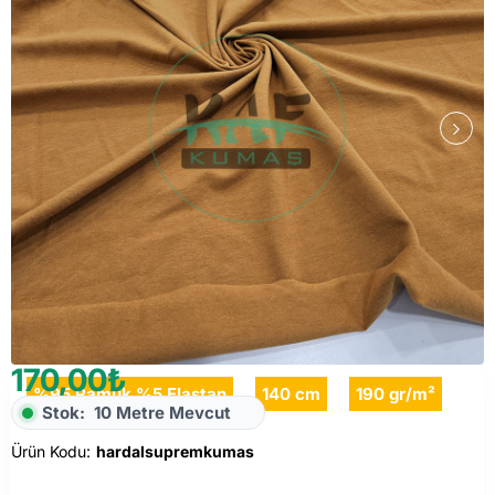
170,00₺
%95 Pamuk %5 Elastan
140 cm
190 gr/m²
Stok:
10 Metre Mevcut
Ürün Kodu:
hardalsupremkumas