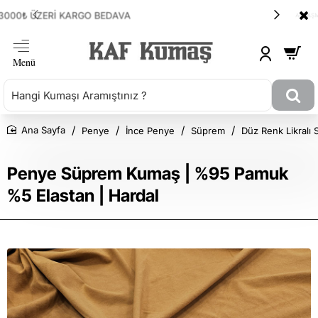
ANLAŞMALI KARGOMUZ HEPSİJET
Penye
İnce Penye
Süprem
Düz Renk Likralı
Ana Sayfa
Penye Süprem Kumaş | %95 Pamuk
%5 Elastan | Hardal