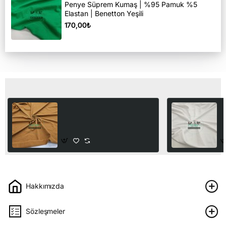
Penye Süprem Kumaş | %95 Pamuk %5
Elastan | Benetton Yeşili
170,00₺
Son Görüntülediğiniz Ürünler
Penye Süprem Kumaş |
P
%95 Pamuk %5 Elastan |
%
Hardal
B
170,00₺
1
Hakkımızda
Sözleşmeler