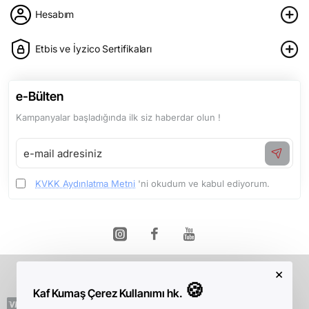
Hesabım
Etbis ve İyzico Sertifikaları
e-Bülten
Kampanyalar başladığında ilk siz haberdar olun !
e-
mail
adresiniz
KVKK Aydınlatma Metni
'ni okudum ve kabul ediyorum.
×
Telif Hakkı © 2026, Kaf Kumaş, Tüm Hakları Saklıdır.
🍪
Kaf Kumaş Çerez Kullanımı hk.