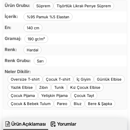
Ürün Grubu:
Süprem
Tişörtlük Likralı Penye Süprem
İçerik:
%95 Pamuk %5 Elastan
En:
140 cm
Gramaj:
190 gr/m²
Renk:
Hardal
Renk Grubu:
Sarı
Neler Dikilir:
Oversize T-shirt
Çocuk T-shirt
İç Giyim
Günlük Elbise
Yazlık Elbise
Zıbın
Tunik
Kız Çocuk Elbise
Çocuk Pijama
Yetişkin Pijama
Çocuk Tayt
Çocuk & Bebek Tulum
Pareo
Bluz
Bere & Şapka
Ürün Açıklaması
Yorumlar