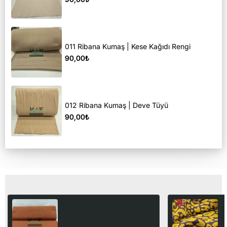
011 Ribana Kumaş | Kese Kağıdı Rengi
90,00₺
012 Ribana Kumaş | Deve Tüyü
90,00₺
Son Görüntülediğiniz Ürünler
022 Ribana Kumaş | Geniş
3
En | Açık Kiremit
Z
110,00₺
1