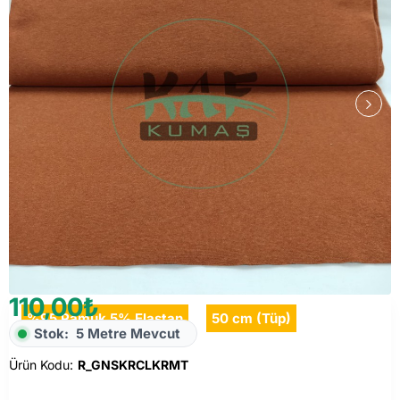
110,00₺
%95 Pamuk 5% Elastan
50 cm (Tüp)
Stok:
5 Metre Mevcut
Ürün Kodu:
R_GNSKRCLKRMT