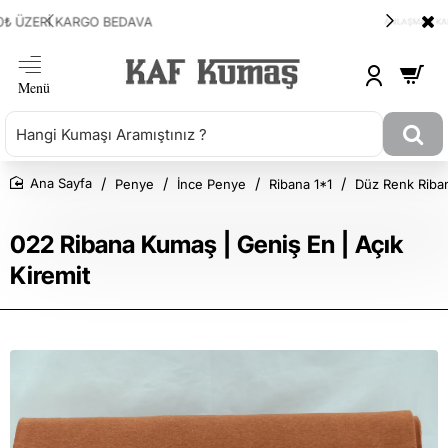
ANLAŞMALI KARGOMUZ HEPSİJET
Penye
İnce Penye
Ribana 1*1
Düz Renk Riba
Ana Sayfa
022 Ribana Kumaş | Geniş En | Açık
Kiremit