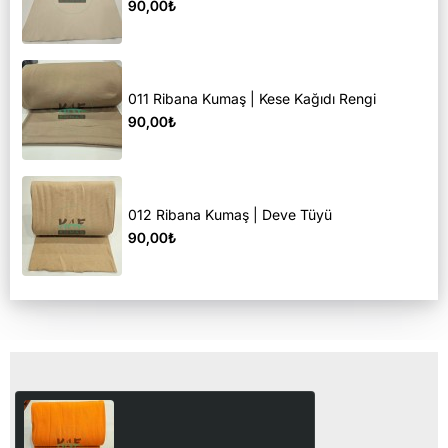
90,00₺
011 Ribana Kumaş | Kese Kağıdı Rengi
90,00₺
012 Ribana Kumaş | Deve Tüyü
90,00₺
Son Görüntülediğiniz Ürünler
030 Ribana Kumaş | Açık
Turuncu