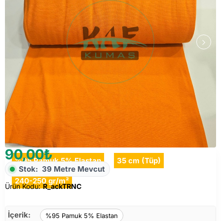
90,00₺
%95 Pamuk 5% Elastan
35 cm (Tüp)
Stok:
39 Metre Mevcut
240-250 gr/m²
Ürün Kodu:
R_ackTRNC
İçerik:
%95 Pamuk 5% Elastan