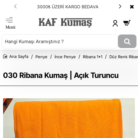
İ KARGO BEDAVA
ANLAŞMALI KARGOMUZ HE
Penye
İnce Penye
Ribana 1*1
Düz Renk Riba
Ana Sayfa
030 Ribana Kumaş | Açık Turuncu