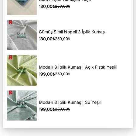
130,00₺
250,00₺
Gümüş Simli Nopeli 3 İplik Kumaş
180,00₺
250,00₺
Modallı 3 İplik Kumaş | Açık Fıstık Yeşili
199,00₺
250,00₺
Modallı 3 İplik Kumaş | Su Yeşili
199,00₺
250,00₺