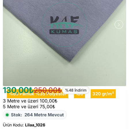
130,00₺
250,00₺
%48 İndirim
%65 Pamuk %35 Polyester
180
320 gr/m²
3 Metre ve üzeri 100,00₺
5 Metre ve üzeri 75,00₺
Stok:
264 Metre Mevcut
Ürün Kodu:
Lilaa_1026