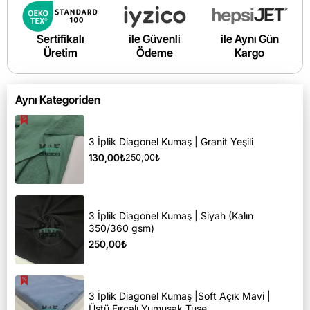
Sertifikalı
ile Güvenli
ile Aynı Gün
Üretim
Ödeme
Kargo
Aynı Kategoriden
3 İplik Diagonel Kumaş | Granit Yeşili
130,00₺
250,00₺
3 İplik Diagonel Kumaş | Siyah (Kalın
350/360 gsm)
250,00₺
3 İplik Diagonel Kumaş |Soft Açık Mavi |
Üstü Fırçalı Yumuşak Tuşe