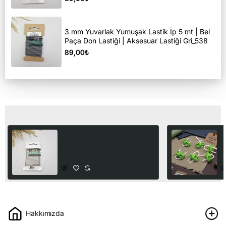
3 mm Yuvarlak Yumuşak Lastik İp 5 mt | Bel
Paça Don Lastiği | Aksesuar Lastiği Gri_538
89,00₺
Son Görüntülediğiniz Ürünler
3 mm Yuvarlak Yumuşak
İk
Lastik İp 5 mt | Bel Paça
|
Don Lastiği | Aksesuar
S
89,00₺
1
Lastiği Bej_501
Hakkımızda