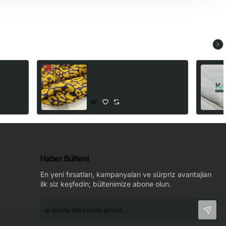
terlok
3 İplik Baskılı Kumaş | Mor
ekler
Zemin Sarı izler
199,00₺
265,00₺
Haber Bülteni
En yeni fırsatları, kampanyaları ve sürpriz avantajları
ilk siz keşfedin; bültenimize abone olun.
e-
posta
adresinizi