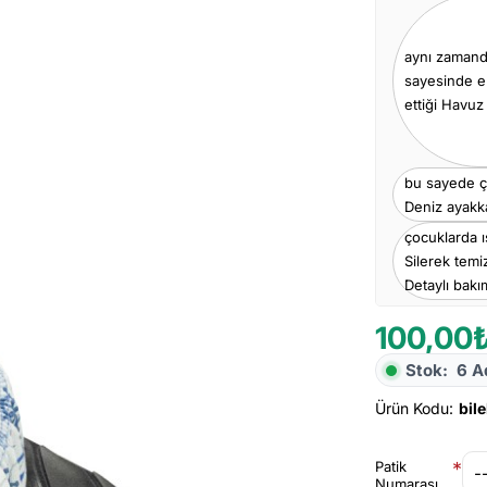
aynı zamand
sayesinde e
ettiği Havuz
bu sayede ço
Deniz ayakka
çocuklarda ı
Silerek temiz
Detaylı bakım
100,00
Stok:
6 A
Ürün Kodu:
bil
Patik
Numarası