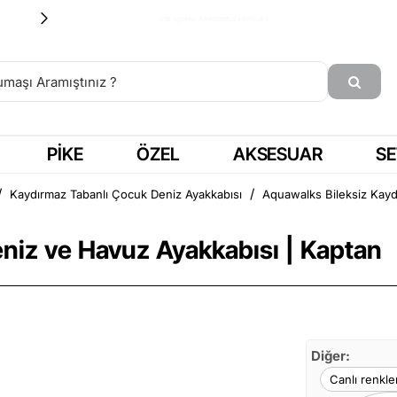
15:00'a KADAR SİPARİŞ = AYNI GÜN KARGO
PIKE
ÖZEL
AKSESUAR
SE
Kaydırmaz Tabanlı Çocuk Deniz Ayakkabısı
Aquawalks Bileksiz Kayd
niz ve Havuz Ayakkabısı | Kaptan
Diğer:
Canlı renkle