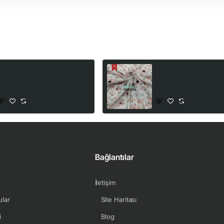
 İplik Baskılı Kumaş |
Baskılı %100 Pamuk İn
Ejderha & Kuru Kafa
Kumaş | Kuşlar ve Çiç
199,00₺
100,00₺
265,00₺
222,00₺
Bağlantılar
İletişim
ular
Site Haritası
i
Blog