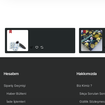
Son Görüntülediğiniz Ürünler
Aquawalks Bileksiz
3
Kaydırmaz Deniz ve Havuz
Ayakkabısı | Kaptan
100,00₺
192,00₺
Hesabım
Hakkımızda
Sipariş Geçmişi
Biz Kimiz ?
Haber Bülteni
Sıkça Sorulan Sor
İade İşlemleri
Gizlilik Sözleşmes