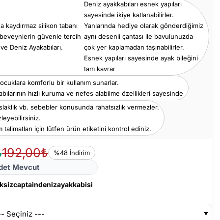
Deniz ayakkabıları esnek yapıları
sayesinde ikiye katlanabilirler.
a kaydırmaz silikon tabanı
Yanlarında hediye olarak gönderdiğimiz
beveynlerin güvenle tercih
aynı desenli çantası ile bavulunuzda
 ve Deniz Ayakabıları.
çok yer kaplamadan taşınabilirler.
Esnek yapıları sayesinde ayak bileğini
tam kavrar
cuklara komforlu bir kullanım sunarlar.
bılarının hızlı kuruma ve nefes alabilme özellikleri sayesinde
slaklık vb. sebebler konusunda rahatsızlık vermezler.
leyebilirsiniz.
 talimatları için lütfen ürün etiketini kontrol ediniz.
₺
192,00₺
%48 İndirim
det Mevcut
eksizcaptaindenizayakkabisi