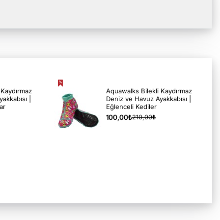
i Kaydırmaz
Aquawalks Bilekli Kaydırmaz
akkabısı |
Deniz ve Havuz Ayakkabısı |
ar
Eğlenceli Kediler
100,00₺
210,00₺