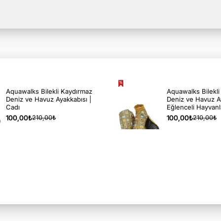
Aquawalks Bilekli Kaydırmaz
Aquawalks Bilekl
Deniz ve Havuz Ayakkabısı |
Deniz ve Havuz Ay
Cadı
Eğlenceli Hayvanl
100,00₺
100,00₺
210,00₺
210,00₺