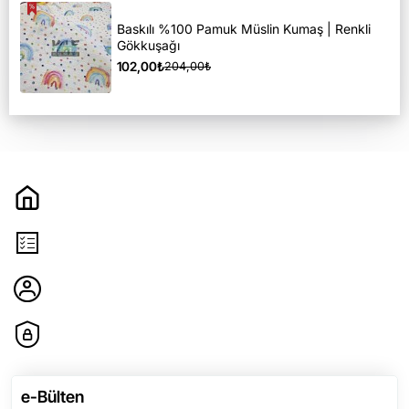
Baskılı %100 Pamuk Müslin Kumaş | Renkli
Gökkuşağı
102,00₺
204,00₺
Hakkımızda
Sözleşmeler
Hesabım
Etbis ve İyzico Sertifikaları
e-Bülten