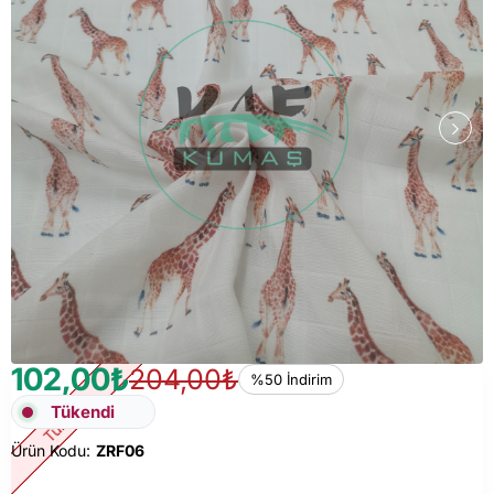
102,00₺
204,00₺
%50 İndirim
Tükendi
Tükendi
Ürün Kodu:
ZRF06