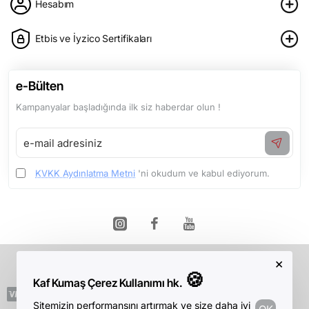
Hesabım
Etbis ve İyzico Sertifikaları
e-Bülten
Kampanyalar başladığında ilk siz haberdar olun !
e-
mail
adresiniz
KVKK Aydınlatma Metni
'ni okudum ve kabul ediyorum.
×
Telif Hakkı © 2026, Kaf Kumaş, Tüm Hakları Saklıdır.
🍪
Kaf Kumaş Çerez Kullanımı hk.
Sitemizin performansını artırmak ve size daha iyi