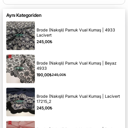
Aynı Kategoriden
Brode (Nakışlı) Pamuk Vual Kumaş | 4933
Lacivert
245,00₺
Brode (Nakışlı) Pamuk Vual Kumaş | Beyaz
4933
190,00₺
245,00₺
Brode (Nakışlı) Pamuk Vual Kumaş | Lacivert
17215_2
245,00₺