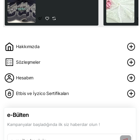
Vual Kumaş | Laci
V
245,00₺
1
Hakkımızda
Sözleşmeler
Hesabım
Etbis ve İyzico Sertifikaları
e-Bülten
Kampanyalar başladığında ilk siz haberdar olun !
e-