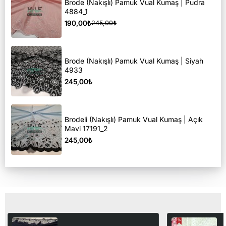
Brode (Nakışlı) Pamuk Vual Kumaş | Pudra
4884_1
190,00₺
245,00₺
Brode (Nakışlı) Pamuk Vual Kumaş | Siyah
4933
245,00₺
Brodeli (Nakışlı) Pamuk Vual Kumaş | Açık
Mavi 17191_2
245,00₺
Son Görüntülediğiniz Ürünler
Brodeli (Nakışlı) Pamuk
E