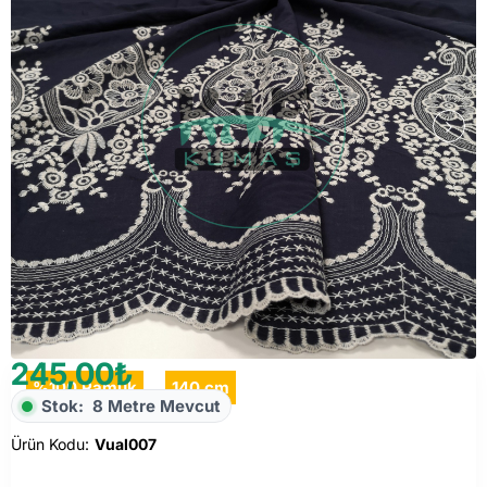
245,00₺
%100 Pamuk
140 cm
Stok:
8 Metre Mevcut
Ürün Kodu:
Vual007