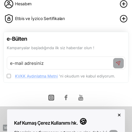
Hesabım
Etbis ve İyzico Sertifikaları
e-Bülten
Kampanyalar başladığında ilk siz haberdar olun !
e-
mail
adresiniz
KVKK Aydınlatma Metni
'ni okudum ve kabul ediyorum.
×
Telif Hakkı © 2026, Kaf Kumaş, Tüm Hakları Saklıdır.
🍪
Kaf Kumaş Çerez Kullanımı hk.