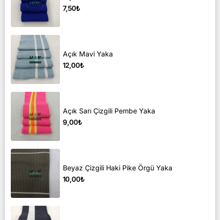
7,50₺
Açık Mavi Yaka
12,00₺
Açık Sarı Çizgili Pembe Yaka
9,00₺
Beyaz Çizgili Haki Pike Örgü Yaka
10,00₺