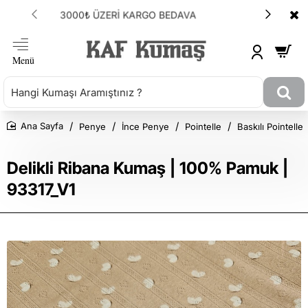
ANLAŞMALI KARGOMUZ HEPSİJET
Penye
İnce Penye
Pointelle
Baskılı Pointelle
Ana Sayfa
Delikli Ribana Kumaş | 100% Pamuk |
93317_V1