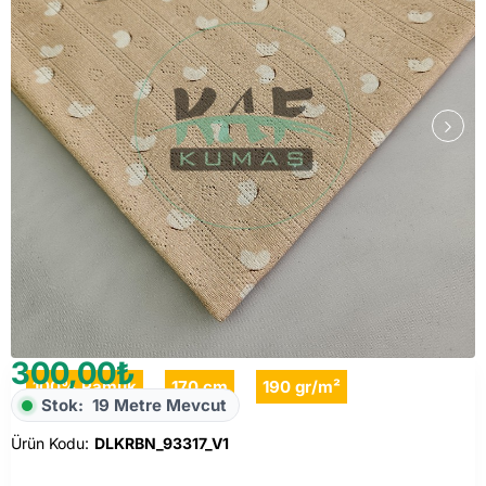
300,00₺
100% Pamuk
170 cm
190 gr/m²
Stok:
19 Metre Mevcut
Ürün Kodu:
DLKRBN_93317_V1