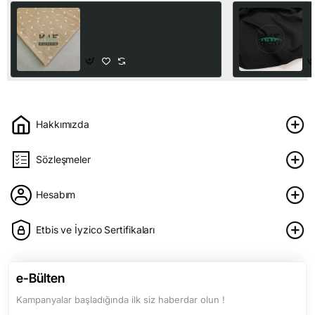
Delikli Ribana Kumaş |
P
100% Pamuk | 93317_V1
%
S
300,00₺
1
Hakkımızda
Sözleşmeler
Hesabım
Etbis ve İyzico Sertifikaları
e-Bülten
Kampanyalar başladığında ilk siz haberdar olun !