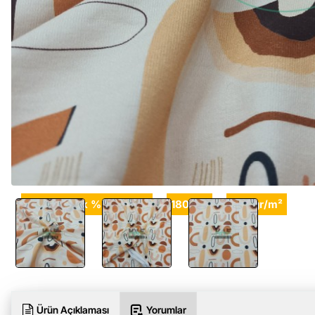
%95 Pamuk %5 Elastan
180 cm
220 gr/m²
Ürün Açıklaması
Yorumlar