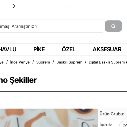
15:00'a KADAR SİPARİŞ = AYNI GÜN KARGO
HAVLU
PIKE
ÖZEL
AKSESUAR
ye
İnce Penye
Süprem
Baskılı Süprem
Dijital Baskılı Süprem
ho Şekiller
Ürün Grubu:
İçerik:
%9