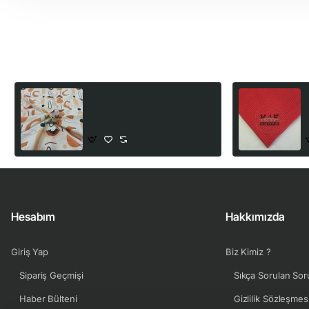
Son Görüntülediğiniz Ürünler
Dijital Baskılı Süprem Kumaş
| Boho Şekiller
210,00₺
Hesabım
Hakkımızda
Giriş Yap
Biz Kimiz ?
Sipariş Geçmişi
Sıkça Sorulan Sor
Haber Bülteni
Gizlilik Sözleşmes