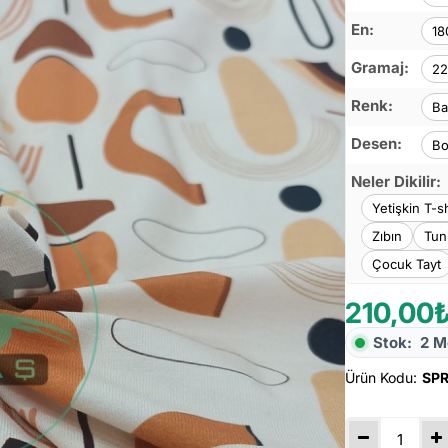
En:
18
Gramaj:
22
Renk:
Ba
Desen:
Bo
Neler Dikilir:
Yetişkin T-sh
Zıbın
Tun
Çocuk Tayt
210,00
Stok:
2 M
Ürün Kodu:
SP