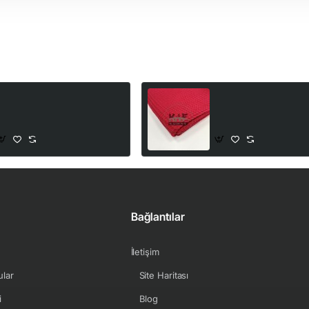
Waffle Pike Kumaş | 100%
Waffle Pike Kumaş | 
Pamuk | W-45 Koyu Kırmızı
Pamuk | W-40 Kırmızı
205,00₺
205,00₺
Bağlantılar
İletişim
ular
Site Haritası
i
Blog