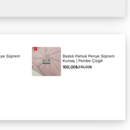
enye Süprem
Baskılı Pamuk Penye Süprem
Kumaş | Pembe Çizgili
100,00₺
210,00₺