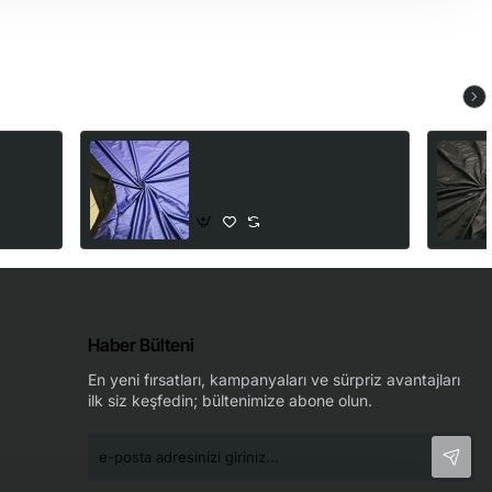
100%
Mor Kaplama Baskı Siyah
İnterlok Kumaş | D-40
250,00₺
Haber Bülteni
En yeni fırsatları, kampanyaları ve sürpriz avantajları
ilk siz keşfedin; bültenimize abone olun.
e-
posta
adresinizi