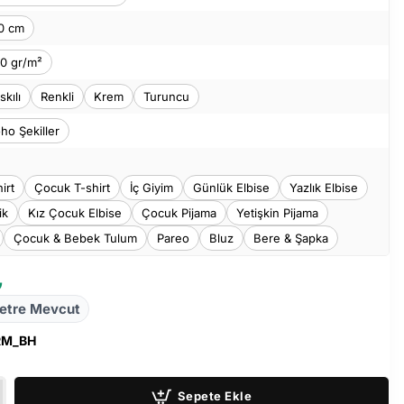
0 cm
0 gr/m²
skılı
Renkli
Krem
Turuncu
ho Şekiller
irt
Çocuk T-shirt
İç Giyim
Günlük Elbise
Yazlık Elbise
ik
Kız Çocuk Elbise
Çocuk Pijama
Yetişkin Pijama
Çocuk & Bebek Tulum
Pareo
Bluz
Bere & Şapka
₺
etre Mevcut
RM_BH
Sepete Ekle