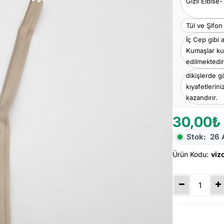
Gizli Elbise
Tül ve Şifon
İç Cep gibi 
Kumaşlar kul
edilmektedir
dikişlerde 
kıyafetlerin
kazandırır.
30,00₺
Stok:
26 
Ürün Kodu:
viz