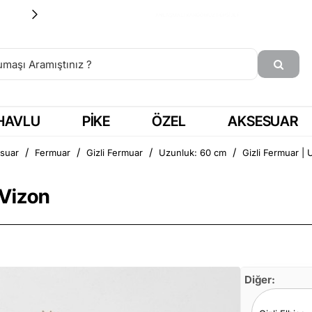
15:00'a KADAR SİPARİŞ = AYNI GÜN KARGO
HAVLU
PIKE
ÖZEL
AKSESUAR
suar
Fermuar
Gizli Fermuar
Uzunluk: 60 cm
Gizli Fermuar | 
 Vizon
Diğer: