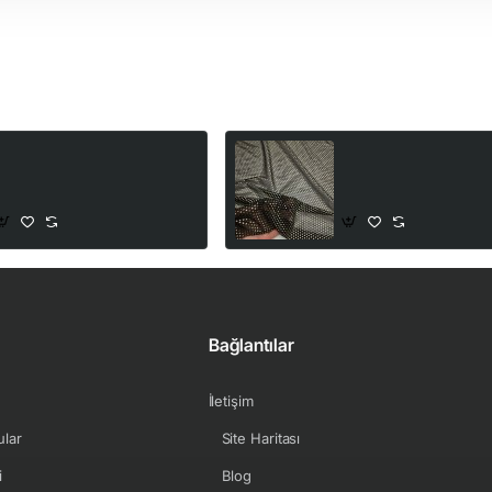
ltın Varak Minik Yıldız Tül
Altın Varak Kaplama P
Kumaş | C3-9
Siyah Tül Kumaş | K-11
100,00₺
250,00₺
Bağlantılar
İletişim
ular
Site Haritası
i
Blog