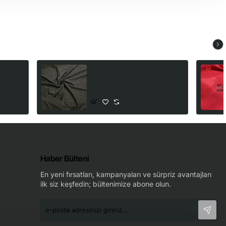
uantiye
Siyah Zemin Parlak Noktalı
Süprem Kumaş | D-12
250,00₺
Haber Bülteni
En yeni fırsatları, kampanyaları ve sürpriz avantajları
ilk siz keşfedin; bültenimize abone olun.
e-
posta
adresinizi