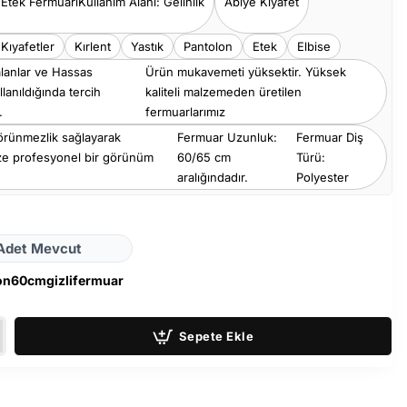
- Etek Fermuarı
Kullanım Alanı: Gelinlik
Abiye Kıyafet
 Kıyafetler
Kırlent
Yastık
Pantolon
Etek
Elbise
alanlar ve Hassas
Ürün mukavemeti yüksektir. Yüksek
lanıldığında tercih
kaliteli malzemeden üretilen
.
fermuarlarımız
görünmezlik sağlayarak
Fermuar Uzunluk:
Fermuar Diş
ize profesyonel bir görünüm
60/65 cm
Türü:
aralığındadır.
Polyester
Adet Mevcut
on60cmgizlifermuar
Sepete Ekle