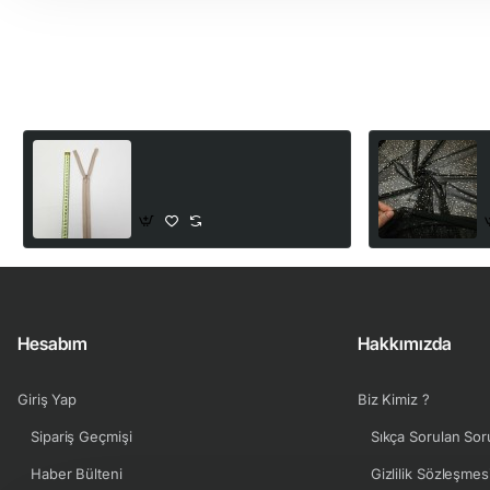
Son Görüntülediğiniz Ürünler
Gizli Fermuar | Uzunluk: 60
A
cm | Vizon
30,00₺
Hesabım
Hakkımızda
Giriş Yap
Biz Kimiz ?
Sipariş Geçmişi
Sıkça Sorulan Sor
Haber Bülteni
Gizlilik Sözleşmes