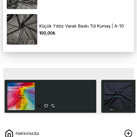
Küçük Yıldız Varak Baskı Tül Kumaş | A-10
100,00₺
Son Görüntülediğiniz Ürünler
Gökkuşağı Desenli Tül
P
Kumaş | V-5
%
K
140,00₺
1
Hakkımızda