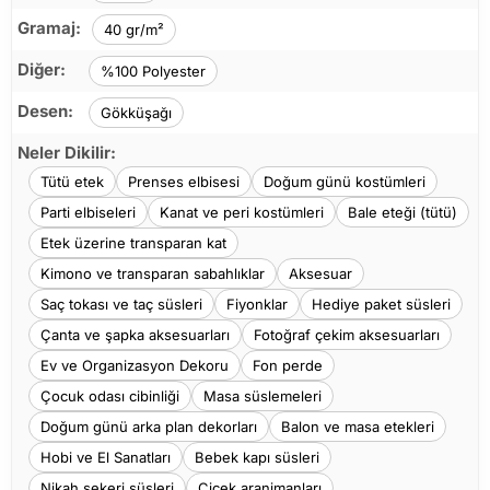
Gramaj:
40 gr/m²
Diğer:
%100 Polyester
Desen:
Gökküşağı
Neler Dikilir:
Tütü etek
Prenses elbisesi
Doğum günü kostümleri
Parti elbiseleri
Kanat ve peri kostümleri
Bale eteği (tütü)
Etek üzerine transparan kat
Kimono ve transparan sabahlıklar
Aksesuar
Saç tokası ve taç süsleri
Fiyonklar
Hediye paket süsleri
Çanta ve şapka aksesuarları
Fotoğraf çekim aksesuarları
Ev ve Organizasyon Dekoru
Fon perde
Çocuk odası cibinliği
Masa süslemeleri
Doğum günü arka plan dekorları
Balon ve masa etekleri
Hobi ve El Sanatları
Bebek kapı süsleri
Nikah şekeri süsleri
Çiçek aranjmanları