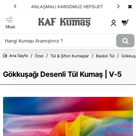
ANLAŞMALI KARGOMUZ HEPSİJET
Özel
Tül & Şifon Kumaşlar
Baskılı Tül
Gökkuşa
Ana Sayfa
Gökkuşağı Desenli Tül Kumaş | V-5