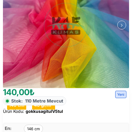
140,00₺
Yeni
Stok:
110 Metre Mevcut
146 cm
40 gr/m²
Ürün Kodu:
gokkusagitulV5tul
En:
146 cm