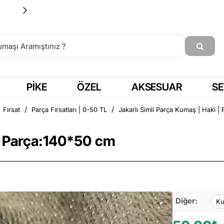
15:00'a KADAR SİPARİŞ = AYNI GÜN KARGO
PIKE
ÖZEL
AKSESUAR
SE
Fırsat
Parça Fırsatları | 0-50 TL
Jakarlı Simli Parça Kumaş | Haki |
a
 | Parça:140*50 cm
Diğer:
Ku