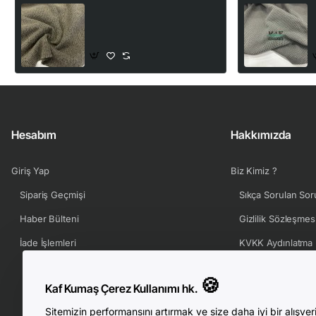
Jakarlı Simli Parça Kumaş |
Haki | Parça:140*50 cm
50,00₺
Hesabım
Hakkımızda
Giriş Yap
Biz Kimiz ?
Sipariş Geçmişi
Sıkça Sorulan Sor
Haber Bülteni
Gizlilik Sözleşmes
İade İşlemleri
KVKK Aydınlatma 
İade & Değişim Se
🍪
Kaf Kumaş Çerez Kullanımı hk.
Sitemizin performansını artırmak ve size daha iyi bir alışver