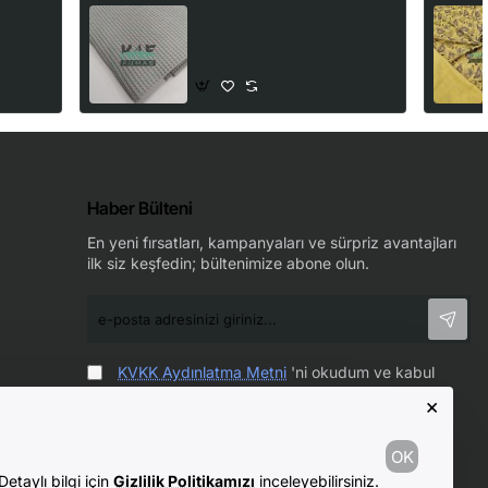
100%
Waffle Pike Kumaş | 100%
remit
Pamuk | W-08 Açık Gri
205,00₺
Haber Bülteni
En yeni fırsatları, kampanyaları ve sürpriz avantajları
ilk siz keşfedin; bültenimize abone olun.
e-
posta
adresinizi
giriniz...
KVKK Aydınlatma Metni
'ni okudum ve kabul
ediyorum.
×
OK
etaylı bilgi için
Gizlilik Politikamızı
inceleyebilirsiniz.