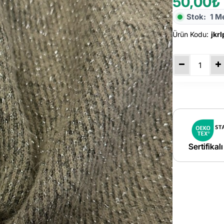
50,00₺
Stok:
1 M
Ürün Kodu:
jkr
Sertifikal