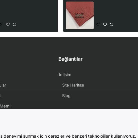
Pamuklu Petek
Waffle Pike Kumaş | 
Kumaş|Gümüş Gri
Pamuk | W-39 Koyu Ki
210,00₺
205,00₺
Bağlantılar
İletişim
ular
Site Haritası
i
Blog
Metni
çenekleri
iş deneyimi sunmak için çerezler ve benzeri teknolojiler kullanıyoruz. D