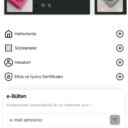
2
Hakkımızda
Sözleşmeler
Hesabım
Etbis ve İyzico Sertifikaları
e-Bülten
Kampanyalar başladığında ilk siz haberdar olun !
e-
mail
adresiniz