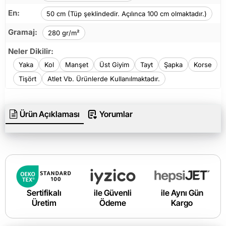
En:
50 cm (Tüp şeklindedir. Açılınca 100 cm olmaktadır.)
Gramaj:
280 gr/m²
Neler Dikilir:
Yaka
Kol
Manşet
Üst Giyim
Tayt
Şapka
Korse
Tişört
Atlet Vb. Ürünlerde Kullanılmaktadır.
Ürün Açıklaması
Yorumlar
Sertifikalı
ile Güvenli
ile Aynı Gün
Üretim
Ödeme
Kargo