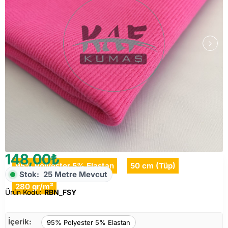
148,00₺
95% Polyester 5% Elastan
50 cm (Tüp)
Stok:
25 Metre Mevcut
280 gr/m²
Ürün Kodu:
RBN_FSY
İçerik:
95% Polyester 5% Elastan