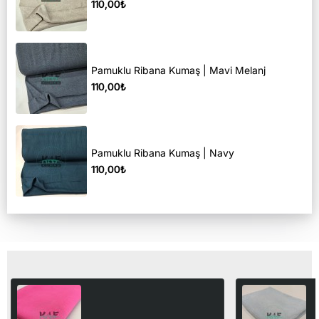
110,00₺
Pamuklu Ribana Kumaş | Mavi Melanj
110,00₺
Pamuklu Ribana Kumaş | Navy
110,00₺
Son Görüntülediğiniz Ürünler
P
Kaşkorse Kumaş | Fuşya
A
148,00₺