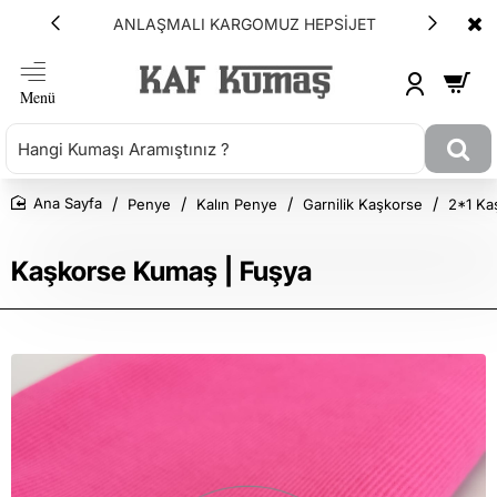
ANLAŞMALI KARGOMUZ HEPSİJET
Penye
Kalın Penye
Garnilik Kaşkorse
2*1 Kaş
Ana Sayfa
Kaşkorse Kumaş | Fuşya