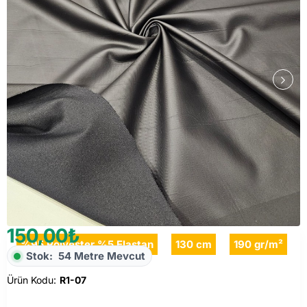
150,00₺
%95 Polyester %5 Elastan
130 cm
190 gr/m²
Stok:
54 Metre Mevcut
Ürün Kodu:
R1-07