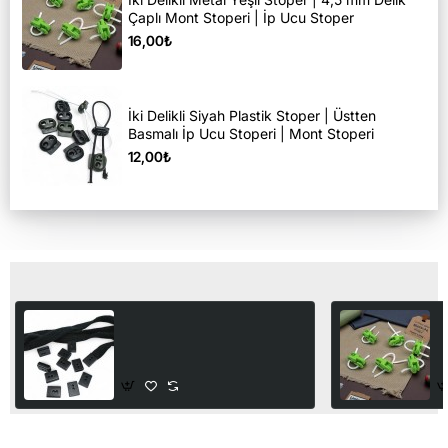
Çaplı Mont Stoperi | İp Ucu Stoper
16,00₺
İki Delikli Siyah Plastik Stoper | Üstten
Basmalı İp Ucu Stoperi | Mont Stoperi
12,00₺
Son Görüntülediğiniz Ürünler
Mat Siyah Dikilebilir Küp
İk
Bağucu Dikme | Kordon
|
Stoperi
S
12,00₺
1