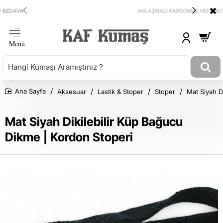
ANLAŞMALI KARGOMUZ HEPSİJET
Aksesuar
Lastik & Stoper
Stoper
Mat Siyah D
Ana Sayfa
Mat Siyah Dikilebilir Küp Bağucu
Dikme | Kordon Stoperi