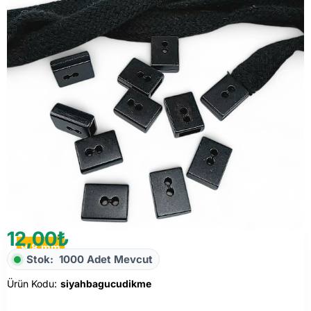
12,00₺
9,8 mm
Stok:
1000 Adet Mevcut
Ürün Kodu:
siyahbagucudikme