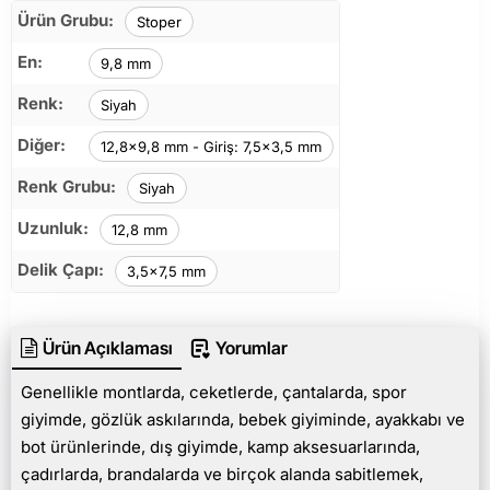
Ürün Grubu:
Stoper
En:
9,8 mm
Renk:
Siyah
Diğer:
12,8x9,8 mm - Giriş: 7,5x3,5 mm
Renk Grubu:
Siyah
Uzunluk:
12,8 mm
Delik Çapı:
3,5x7,5 mm
Ürün Açıklaması
Yorumlar
Genellikle montlarda, ceketlerde, çantalarda, spor
giyimde, gözlük askılarında, bebek giyiminde, ayakkabı ve
bot ürünlerinde, dış giyimde, kamp aksesuarlarında,
çadırlarda, brandalarda ve birçok alanda sabitlemek,