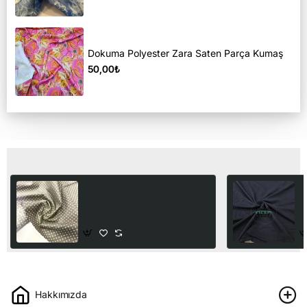
Dokuma Polyester Zara Saten Parça Kumaş
50,00₺
Son Görüntülediğiniz Ürünler
Pamuklu Parça Poplin
P
Kumaş | Minik Yıldız
%
K
50,00₺
1
Hakkımızda