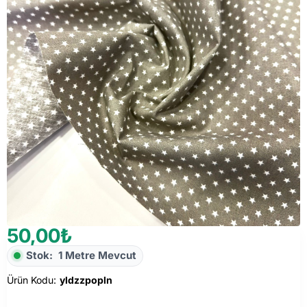
50,00₺
Yeni
Stok:
1 Metre Mevcut
Ürün Kodu:
yldzzpopln