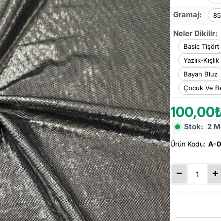
Gramaj:
85
Neler Dikilir:
Basic Tişört
Yazlık-Kışlık
Bayan Bluz
Çocuk Ve Be
100,00
Stok:
2 M
Ürün Kodu:
A-