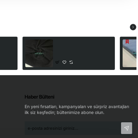
Kumaş |
3 İplik Diagonel Kumaş |
fe Bir
Siyah (Kalın 350/360 gsm)
250,00₺
Haber Bülteni
En yeni fırsatları, kampanyaları ve sürpriz avantajları
ilk siz keşfedin; bültenimize abone olun.
e-
posta
adresinizi