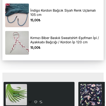
İndigo Kordon Bağcık Siyah Renk Uçlamalı
105 cm
15,00₺
Kırmızı Biber Baskılı Sweatshirt-Eşofman İpi /
Ayakkabı Bağcığı / Kordon İp 120 cm
15,00₺
Son Görüntülediğiniz Ürünler
Plastik Uçlu 150 cm Kordon
D
| Fıstık Yeşili
K
U
15,00₺
2