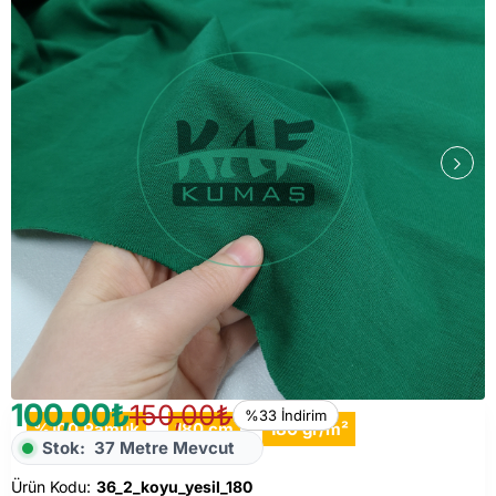
100,00₺
150,00₺
%33 İndirim
%100 Pamuk
180 cm
180 gr/m²
Stok:
37 Metre Mevcut
Ürün Kodu:
36_2_koyu_yesil_180