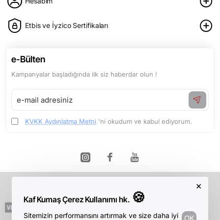
Hesabım
Etbis ve İyzico Sertifikaları
e-Bülten
Kampanyalar başladığında ilk siz haberdar olun !
e-
mail
adresiniz
KVKK Aydınlatma Metni
'ni okudum ve kabul ediyorum.
×
Telif Hakkı © 2026, Kaf Kumaş, Tüm Hakları Saklıdır.
🍪
Kaf Kumaş Çerez Kullanımı hk.
Sitemizin performansını artırmak ve size daha iyi
OK