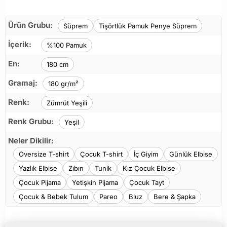
Ürün Grubu:
Süprem
Tişörtlük Pamuk Penye Süprem
İçerik:
%100 Pamuk
En:
180 cm
Gramaj:
180 gr/m²
Renk:
Zümrüt Yeşili
Renk Grubu:
Yeşil
Neler Dikilir:
Oversize T-shirt
Çocuk T-shirt
İç Giyim
Günlük Elbise
Yazlık Elbise
Zıbın
Tunik
Kız Çocuk Elbise
Çocuk Pijama
Yetişkin Pijama
Çocuk Tayt
Çocuk & Bebek Tulum
Pareo
Bluz
Bere & Şapka