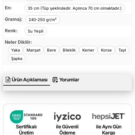
En:
35 cm (Tüp şeklindedir. Açılınca 70 cm olmaktadır.)
Gramaj:
240-250 gr/m²
Renk:
Su Yeşili
Neler Dikilir:
Yaka
Manşet
Bere
Bileklik
Kemer
Korse
Tayt
Şapka
Ürün Açıklaması
Yorumlar
Sertifikalı
ile Güvenli
ile Aynı Gün
Üretim
Ödeme
Kargo