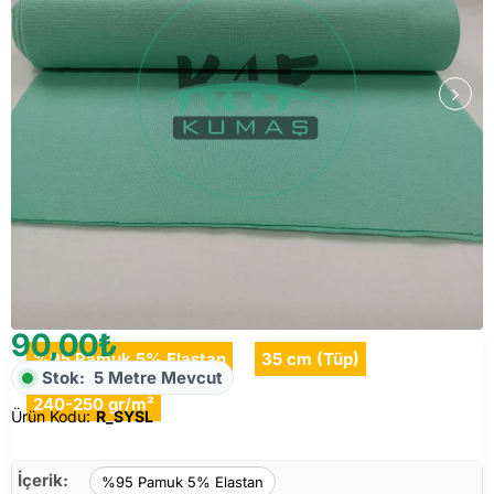
90,00₺
%95 Pamuk 5% Elastan
35 cm (Tüp)
Stok:
5 Metre Mevcut
240-250 gr/m²
Ürün Kodu:
R_SYSL
İçerik:
%95 Pamuk 5% Elastan