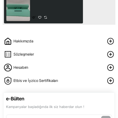
164 Ribana Kumaş | Su
Yeşili
90,00₺
Hakkımızda
Sözleşmeler
Hesabım
Etbis ve İyzico Sertifikaları
e-Bülten
Kampanyalar başladığında ilk siz haberdar olun !
e-