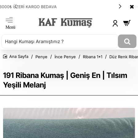
ANLAŞMALI KARGOMUZ HEPSİJET
Penye
İnce Penye
Ribana 1*1
Düz Renk Riba
Ana Sayfa
191 Ribana Kumaş | Geniş En | Tılsım
Yeşili Melanj