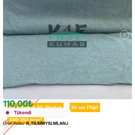
110,00₺
%95 Pamuk 5% Elastan
50 cm (Tüp)
Tükendi
Tükendi
240-250 gr/m²
Ürün Kodu:
R_TILSIMYSLMLANJ