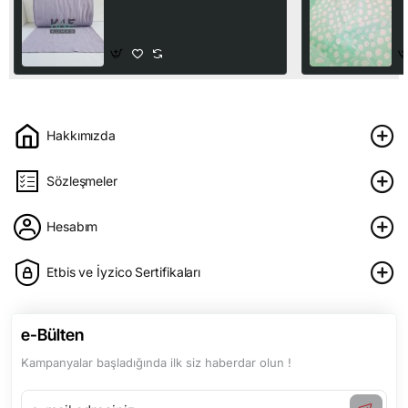
En | Açık Lila
M
B
110,00₺
1
Hakkımızda
Sözleşmeler
Hesabım
Etbis ve İyzico Sertifikaları
e-Bülten
Kampanyalar başladığında ilk siz haberdar olun !
e-