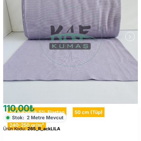
110,00₺
%95 Pamuk 5% Elastan
50 cm (Tüp)
Stok:
2 Metre Mevcut
240-250 gr/m²
Ürün Kodu:
265_R_ackLILA