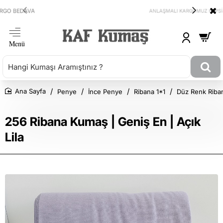
ANLAŞMALI KARGOMUZ HEPSİJET
Penye
İnce Penye
Ribana 1*1
Düz Renk Riba
Ana Sayfa
256 Ribana Kumaş | Geniş En | Açık
Lila