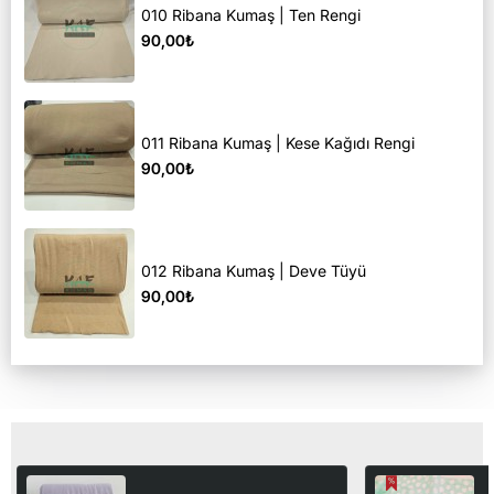
010 Ribana Kumaş | Ten Rengi
90,00₺
011 Ribana Kumaş | Kese Kağıdı Rengi
90,00₺
012 Ribana Kumaş | Deve Tüyü
90,00₺
Son Görüntülediğiniz Ürünler
256 Ribana Kumaş | Geniş
B