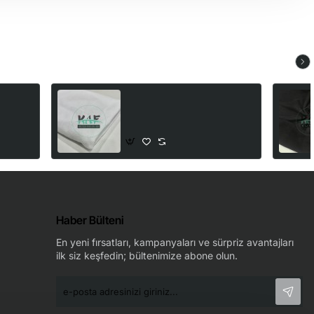
 Mor
Pamuklu Triga Havlu Kumaş |
Beyaz | Bir Tarafı Kadife Bir
Tarafı Havlu
270,00₺
Haber Bülteni
En yeni fırsatları, kampanyaları ve sürpriz avantajları
ilk siz keşfedin; bültenimize abone olun.
e-
posta
adresinizi