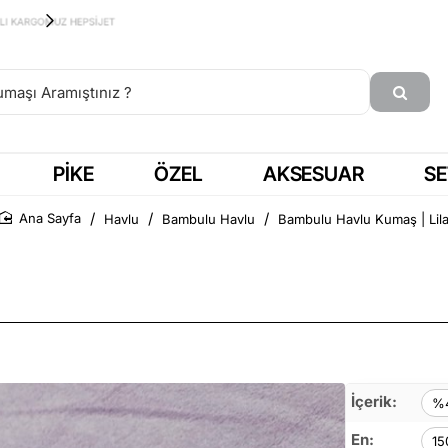
15:00'a KADAR SİPARİŞ = AYNI GÜN KARGO
PIKE
ÖZEL
AKSESUAR
SE
Havlu
Bambulu Havlu
Bambulu Havlu Kumaş | Lil
Ana Sayfa
İçerik:
%4
En:
15