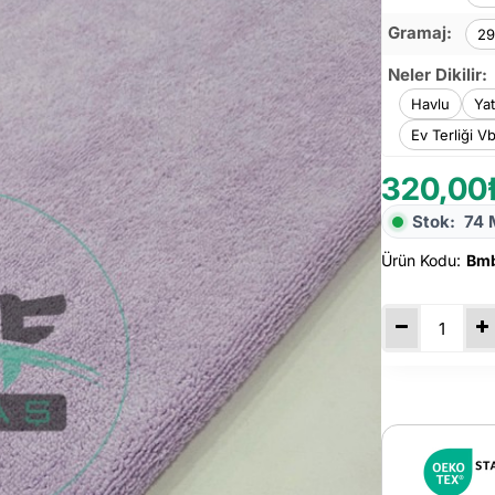
Gramaj:
29
Neler Dikilir:
Havlu
Ya
Ev Terliği Vb
320,00
Stok:
74 
Ürün Kodu:
Bmb