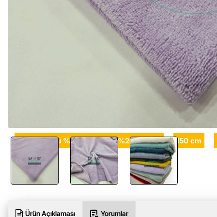
%40 Bambu %40 Polyester %20 Pamuk
150 cm
Ürün Açıklaması
Yorumlar