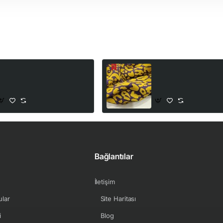
Baskılı %100 Pamuk İnterlok
3 İplik Baskılı Kumaş |
Kumaş | Kuşlar ve Çiçekler
Zemin Sarı izler
100,00₺
199,00₺
222,00₺
265,00₺
Bağlantılar
İletişim
ular
Site Haritası
i
Blog