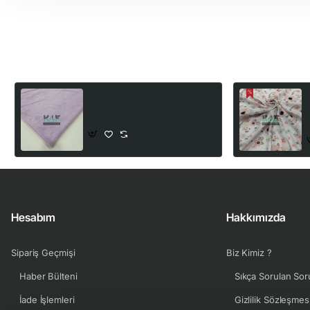
Son Görüntülediğiniz Ürünler
Bambulu Havlu Kumaş | Lila
320,00₺
Hesabım
Hakkımızda
Sipariş Geçmişi
Biz Kimiz ?
Haber Bülteni
Sıkça Sorulan Sor
İade İşlemleri
Gizlilik Sözleşmes