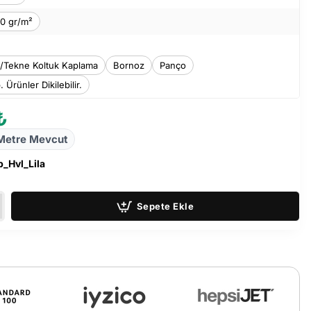
0 gr/m²
t/Tekne Koltuk Kaplama
Bornoz
Panço
. Ürünler Dikilebilir.
₺
Metre Mevcut
_Hvl_Lila
Sepete Ekle