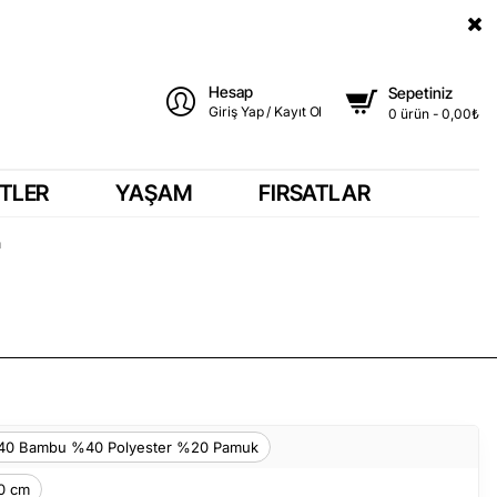
Hesap
Sepetiniz
Giriş Yap / Kayıt Ol
0 ürün - 0,00₺
TLER
YAŞAM
FIRSATLAR
a
0 Bambu %40 Polyester %20 Pamuk
0 cm