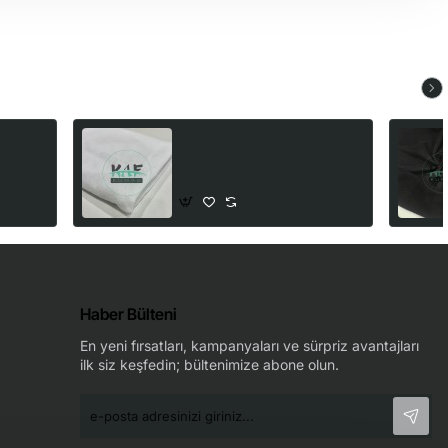
 Mor
Pamuklu Triga Havlu Kumaş |
Beyaz | Bir Tarafı Kadife Bir
Tarafı Havlu
270,00₺
Haber Bülteni
En yeni fırsatları, kampanyaları ve sürpriz avantajları
ilk siz keşfedin; bültenimize abone olun.
e-
posta
adresinizi