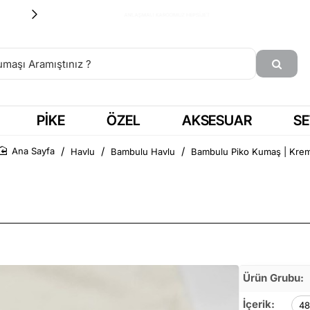
15:00'a KADAR SİPARİŞ = AYNI GÜN KARGO
PIKE
ÖZEL
AKSESUAR
SE
Havlu
Bambulu Havlu
Bambulu Piko Kumaş | Kre
Ana Sayfa
Ürün Grubu:
İçerik:
48