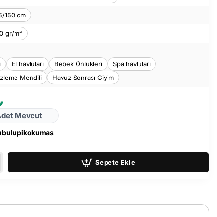
5/150 cm
0 gr/m²
ı
El havluları
Bebek Önlükleri
Spa havluları
zleme Mendili
Havuz Sonrası Giyim
₺
Adet Mevcut
bulupikokumas
Sepete Ekle