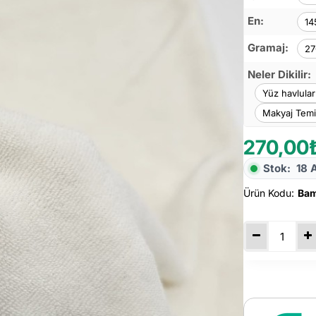
En:
14
Gramaj:
27
Neler Dikilir:
Yüz havlular
Makyaj Temi
270,00
Stok:
18 
Ürün Kodu:
Bam