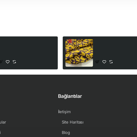
Baskılı %100 Pamuk İnterlok
3 İplik Baskılı Kumaş |
Kumaş | Kuşlar ve Çiçekler
Zemin Sarı izler
100,00₺
199,00₺
222,00₺
265,00₺
Bağlantılar
İletişim
ular
Site Haritası
i
Blog