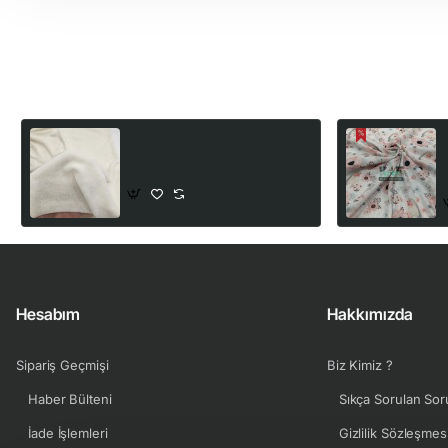
Son Görüntülediğiniz Ürünler
Bambulu Piko Kumaş | Krem
270,00₺
Hesabım
Hakkımızda
Sipariş Geçmişi
Biz Kimiz ?
Haber Bülteni
Sıkça Sorulan Sor
İade İşlemleri
Gizlilik Sözleşmes