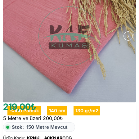
219,00₺
%100 Pamuk
140 cm
130 gr/m2
5 Metre ve üzeri 200,00₺
Stok:
150 Metre Mevcut
Ürün Kodu:
KRNKL_ACKNARCCG