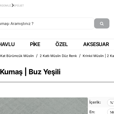
15:00'a KADAR SİPARİŞ = AYNI GÜN KARGO
HAVLU
PIKE
ÖZEL
AKSESUAR
t Kat Bürümcük Müslin
2 Katlı Müslin Düz Renk
Krinkıl Müslin | 2 K
 Kumaş | Buz Yeşili
İçerik:
%1
En:
14