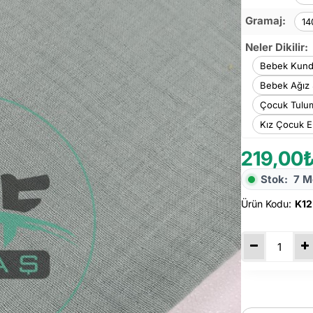
Gramaj:
14
Neler Dikilir:
Bebek Kund
Bebek Ağız 
Çocuk Tulu
Kız Çocuk E
219,00
Stok:
7 M
Ürün Kodu:
K12