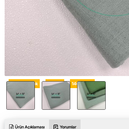
%100 Pamuk
140 cm
140 gr/m2
Ürün Açıklaması
Yorumlar