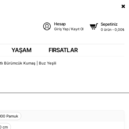
Hesap
Sepetiniz
Giriş Yap / Kayıt Ol
0 ürün - 0,00₺
YAŞAM
FIRSATLAR
atlı Bürümcük Kumaş | Buz Yeşili
00 Pamuk
0 cm