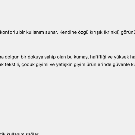
nforlu bir kullanım sunar. Kendine özgü kırışık (krinkıl) görün
ha dolgun bir dokuya sahip olan bu kumaş, hafifliği ve yüksek hav
k tekstili, çocuk giyimi ve yetişkin giyim ürünlerinde güvenle kul
ik kullanım sağlar.