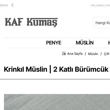
ANLAŞMALI KARGOMUZ HEPSİJET
PENYE
MÜSLIN
Müslin
Çif
Ana Sayfa
Krinkıl Müslin | 2 Katlı Bürümcük