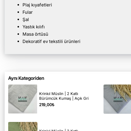
Plaj kıyafetleri
Fular
Şal
Yastık kılıfı
Masa örtüsü
Dekoratif ev tekstili ürünleri
Aynı Kategoriden
Krinkıl Müslin | 2 Katlı
Bürümcük Kumaş | Açık Gri
219,00₺
Krinkıl Müslin | 2 Katlı