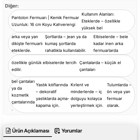
Diğer:
Kullanım Alanları:
Pantolon Fermuarı | Kemik Fermuar
Eteklerde – özellikle
Uzunluk: 16 cm Koyu Kahverengi
yüksek bel
arka veya yan
Şortlarda – jean ya da
Elbiselerde – bele
dikişte fermuarlı
kumaş şortlarda
kadar inen arka
eteklerde.
rahatlıkla kullanılabilir.
fermuarlarda
özellikle günlük elbiselerde tercih
Çantalarda – küçük el
edilir.
çantaları
bel çantaları
Yastık kılıflarında
Kırlent ve
Tulumlarda –
ya da
– dekoratif
minderlerde – iç
ön veya yan
kozmetik
yastıklarda açma-
dolguyu kolayca
fermuar
çantalarında
kapama için.
yerleştirmek için.
olarak.
.
Ürün Açıklaması
Yorumlar