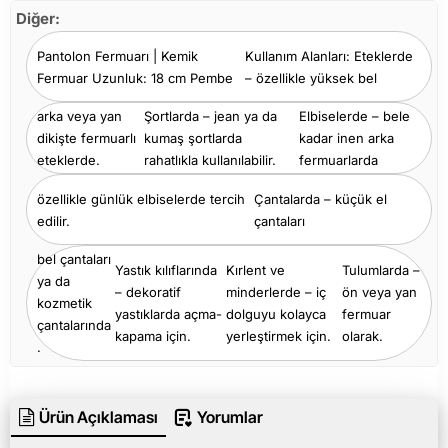
Diğer:
Pantolon Fermuarı | Kemik
Kullanım Alanları: Eteklerde
Fermuar Uzunluk: 18 cm Pembe
– özellikle yüksek bel
arka veya yan
Şortlarda – jean ya da
Elbiselerde – bele
dikişte fermuarlı
kumaş şortlarda
kadar inen arka
eteklerde.
rahatlıkla kullanılabilir.
fermuarlarda
özellikle günlük elbiselerde tercih
Çantalarda – küçük el
edilir.
çantaları
bel çantaları
Yastık kılıflarında
Kırlent ve
Tulumlarda –
ya da
– dekoratif
minderlerde – iç
ön veya yan
kozmetik
yastıklarda açma-
dolguyu kolayca
fermuar
çantalarında
kapama için.
yerleştirmek için.
olarak.
.
Ürün Açıklaması
Yorumlar