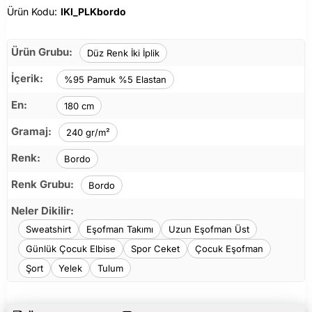
Ürün Kodu:
IKI_PLKbordo
Ürün Grubu:
Düz Renk İki İplik
İçerik:
%95 Pamuk %5 Elastan
En:
180 cm
Gramaj:
240 gr/m²
Renk:
Bordo
Renk Grubu:
Bordo
Neler Dikilir:
Sweatshirt
Eşofman Takımı
Uzun Eşofman Üst
Günlük Çocuk Elbise
Spor Ceket
Çocuk Eşofman
Şort
Yelek
Tulum