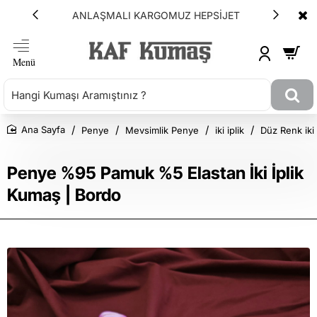
ANLAŞMALI KARGOMUZ HEPSİJET
Penye
Mevsimlik Penye
iki iplik
Düz Renk iki 
Ana Sayfa
Penye %95 Pamuk %5 Elastan İki İplik
Kumaş | Bordo