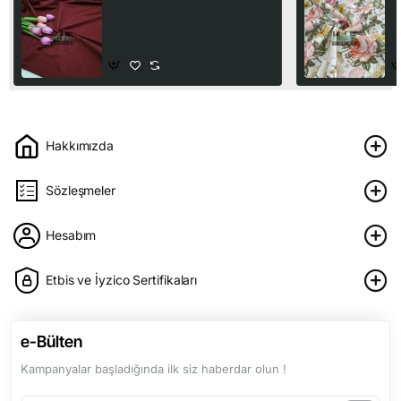
Penye %95 Pamuk %5
G
Elastan İki İplik Kumaş |
K
Bordo
225,00₺
2
Hakkımızda
Sözleşmeler
Hesabım
Etbis ve İyzico Sertifikaları
e-Bülten
Kampanyalar başladığında ilk siz haberdar olun !