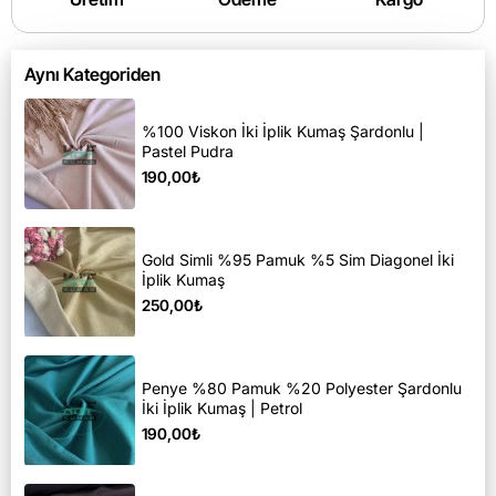
Aynı Kategoriden
%100 Viskon İki İplik Kumaş Şardonlu |
Pastel Pudra
190,00₺
Gold Simli %95 Pamuk %5 Sim Diagonel İki
İplik Kumaş
250,00₺
Penye %80 Pamuk %20 Polyester Şardonlu
İki İplik Kumaş | Petrol
190,00₺