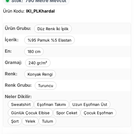
Stok:
790 Metre Mevcut
Ürün Kodu:
IKI_PLKhardal
Ürün Grubu:
Düz Renk İki İplik
İçerik:
%95 Pamuk %5 Elastan
En:
180 cm
Gramaj:
240 gr/m²
Renk:
Konyak Rengi
Renk Grubu:
Turuncu
Neler Dikilir:
Sweatshirt
Eşofman Takımı
Uzun Eşofman Üst
Günlük Çocuk Elbise
Spor Ceket
Çocuk Eşofman
Şort
Yelek
Tulum