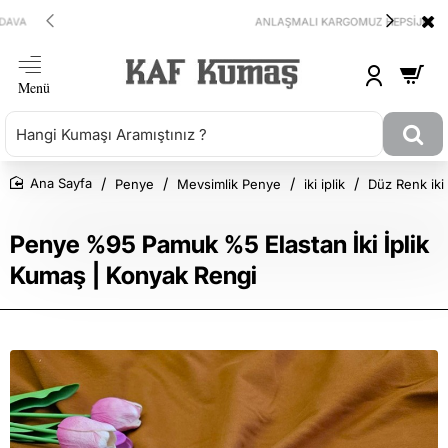
ANLAŞMALI KARGOMUZ HEPSİJET
Penye
Mevsimlik Penye
iki iplik
Düz Renk iki 
Ana Sayfa
Penye %95 Pamuk %5 Elastan İki İplik
Kumaş | Konyak Rengi