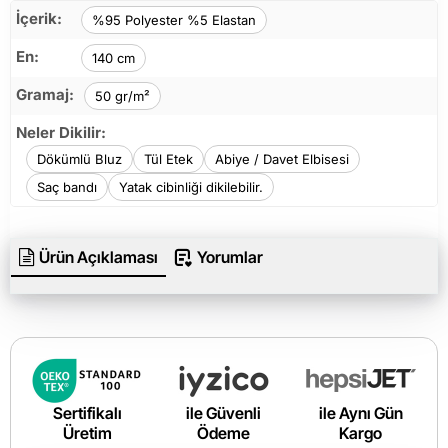
İçerik:
%95 Polyester %5 Elastan
En:
140 cm
Gramaj:
50 gr/m²
Neler Dikilir:
Dökümlü Bluz
Tül Etek
Abiye / Davet Elbisesi
Saç bandı
Yatak cibinliği dikilebilir.
Ürün Açıklaması
Yorumlar
Sertifikalı
ile Güvenli
ile Aynı Gün
Üretim
Ödeme
Kargo