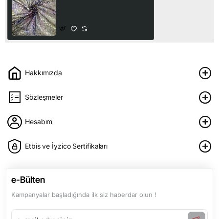
Baskılı Tül Kumaş | A-11
100,00₺
Hakkımızda
Sözleşmeler
Hesabım
Etbis ve İyzico Sertifikaları
e-Bülten
Kampanyalar başladığında ilk siz haberdar olun !
e-