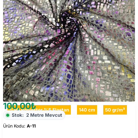
100,00₺
%95 Polyester %5 Elastan
140 cm
50 gr/m²
Stok:
2 Metre Mevcut
Ürün Kodu:
A-11