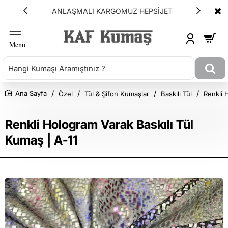
ANLAŞMALI KARGOMUZ HEPSİJET
Özel
Tül & Şifon Kumaşlar
Baskılı Tül
Renkli 
Ana Sayfa
Renkli Hologram Varak Baskılı Tül
Kumaş | A-11